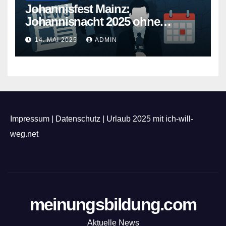
Johannisfest Mainz:
Johannisnacht 2025 ohne
Feuerwerk
14. MAI 2025
ADMIN
Impressum
|
Datenschutz
|
Urlaub 2025 mit ich-will-
weg.net
meinungsbildung.com
Aktuelle News