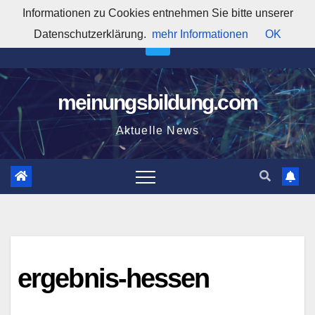
Zum
Informationen zu Cookies entnehmen Sie bitte unserer
7:52:21 AM
Inhalt
Datenschutzerklärung.
mehr Informationen
OK
springen
meinungsbildung.com
Aktuelle News
ergebnis-hessen