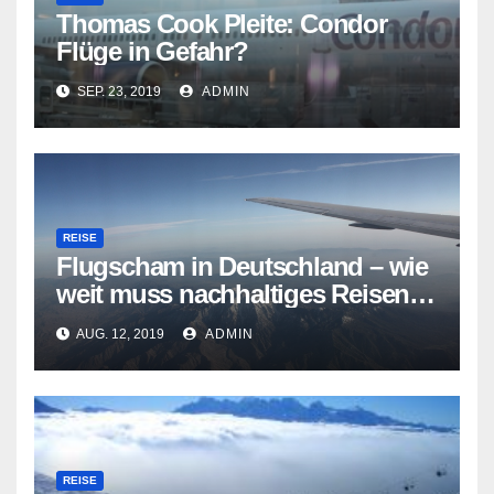
Thomas Cook Pleite: Condor
Flüge in Gefahr?
SEP. 23, 2019
ADMIN
REISE
Flugscham in Deutschland – wie
weit muss nachhaltiges Reisen
gehen?
AUG. 12, 2019
ADMIN
REISE