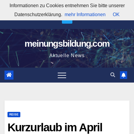
Zum
Informationen zu Cookies entnehmen Sie bitte unserer
2:11:19 AM
Inhalt
Datenschutzerklärung.
mehr Informationen
OK
springen
meinungsbildung.com
Aktuelle News
REISE
Kurzurlaub im April