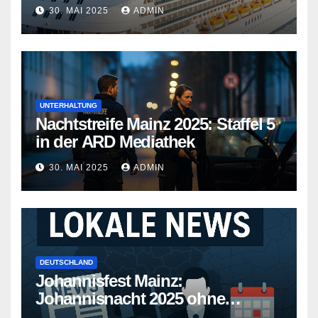
Kreuzfahrtschiffe gehen neue
30. MAI 2025
ADMIN
Wege
UNTERHALTUNG
Nachtstreife Mainz 2025: Staffel 5
in der ARD Mediathek
30. MAI 2025
ADMIN
DEUTSCHLAND
Johannisfest Mainz:
Johannisnacht 2025 ohne
Feuerwerk