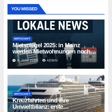
YOU MISSED
WIRTSCHAFT
Mietspiegel 2025: in Mainz
werden Mietwohnungen noch
teurer
6. JUNI 2025
ADMIN
WIRTSCHAFT
Kreuzfahrten und ihre
Umweltbilanz: erste