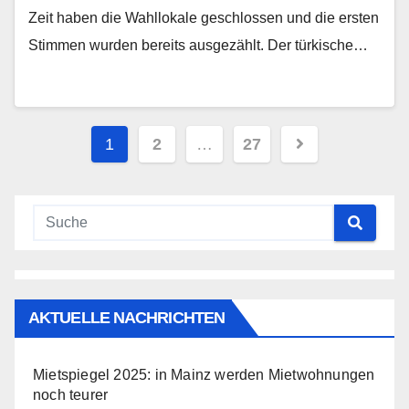
Zeit haben die Wahllokale geschlossen und die ersten
Stimmen wurden bereits ausgezählt. Der türkische…
Seitennummerierung
1
2
…
27
der
Beiträge
AKTUELLE NACHRICHTEN
Mietspiegel 2025: in Mainz werden Mietwohnungen
noch teurer