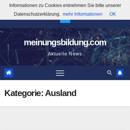
Zum
Informationen zu Cookies entnehmen Sie bitte unserer
2:40:53 AM
Inhalt
Datenschutzerklärung.
mehr Informationen
OK
springen
meinungsbildung.com
Aktuelle News
Kategorie:
Ausland