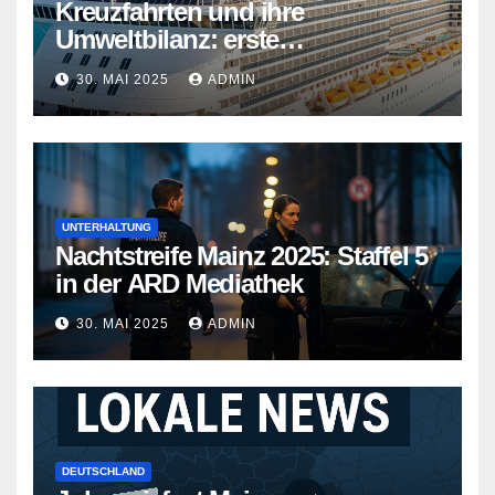
Kreuzfahrten und ihre
Umweltbilanz: erste
Kreuzfahrtschiffe gehen neue
30. MAI 2025
ADMIN
Wege
UNTERHALTUNG
Nachtstreife Mainz 2025: Staffel 5
in der ARD Mediathek
30. MAI 2025
ADMIN
DEUTSCHLAND