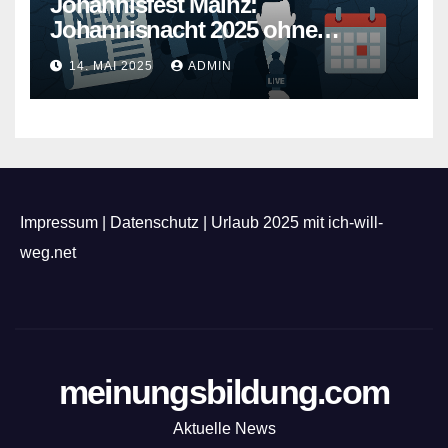
Johannisfest Mainz:
Johannisnacht 2025 ohne
Feuerwerk
14. MAI 2025
ADMIN
Impressum
|
Datenschutz
|
Urlaub 2025 mit ich-will-
weg.net
meinungsbildung.com
Aktuelle News