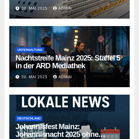
Kreuzfahrtschiffe gehen neue
30. MAI 2025
ADMIN
Wege
UNTERHALTUNG
Nachtstreife Mainz 2025: Staffel 5
in der ARD Mediathek
30. MAI 2025
ADMIN
DEUTSCHLAND
Johannisfest Mainz:
Johannisnacht 2025 ohne