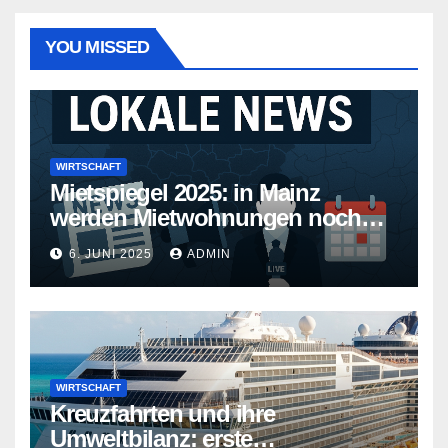
YOU MISSED
WIRTSCHAFT
Mietspiegel 2025: in Mainz
werden Mietwohnungen noch
teurer
6. JUNI 2025
ADMIN
WIRTSCHAFT
Kreuzfahrten und ihre
Umweltbilanz: erste