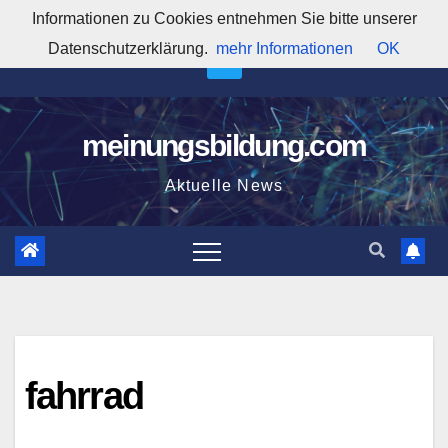
Zum
Informationen zu Cookies entnehmen Sie bitte unserer
6:20:00 AM
Inhalt
Datenschutzerklärung.
mehr Informationen
OK
springen
meinungsbildung.com
Aktuelle News
fahrrad