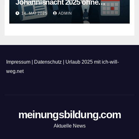
Johannisnacht 2025 ohne
Feuerwerk
14. MAI 2025
ADMIN
Impressum
|
Datenschutz
|
Urlaub 2025 mit ich-will-
weg.net
meinungsbildung.com
Aktuelle News