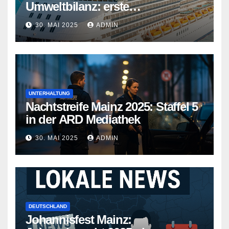
Umweltbilanz: erste
Kreuzfahrtschiffe gehen neue
30. MAI 2025
ADMIN
Wege
UNTERHALTUNG
Nachtstreife Mainz 2025: Staffel 5
in der ARD Mediathek
30. MAI 2025
ADMIN
DEUTSCHLAND
Johannisfest Mainz: