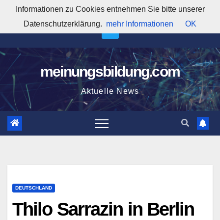
Zum
Informationen zu Cookies entnehmen Sie bitte unserer
10:00:36 AM
Inhalt
Datenschutzerklärung.
mehr Informationen
OK
springen
meinungsbildung.com
Aktuelle News
DEUTSCHLAND
Thilo Sarrazin in Berlin