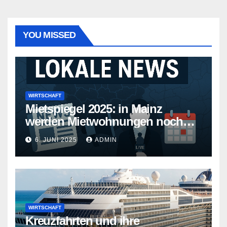
YOU MISSED
WIRTSCHAFT
Mietspiegel 2025: in Mainz
werden Mietwohnungen noch
teurer
6. JUNI 2025
ADMIN
WIRTSCHAFT
Kreuzfahrten und ihre