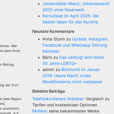
Johannisfest Mainz: Johannisnacht
2025 ohne Feuerwerk
Kurzurlaub im April 2025: die
besten Ideen für den Kurztrip
Neueste Kommentare
Anna Sturm
zu
Update: Instagram,
Facebook und Whatsapp Störung
nehmen. Wer
behoben
ie dann Ihren
Bärin
zu
Das verbirgt sich hinter
50 Jahre LGBTQ+
m Beitrag.
admin
zu
Blutmond im Januar
2019: Heute Nacht totale
Mondfinsternis nicht verpassen
ung der Erst-
Beliebte Beiträge
Telefonkonferenz Anbieter
: Vergleich zu
st jede Region
ind.
Tarifen und kostenlosen Optionen
s ersichtlich,
Molière
: seine bekanntesten Werke
gestellt. Auf