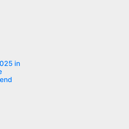
025 in
e
rend