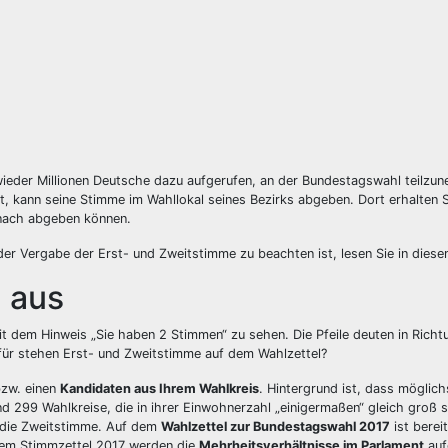
ieder Millionen Deutsche dazu aufgerufen, an der Bundestagswahl teilzu
 kann seine Stimme im Wahllokal seines Bezirks abgeben. Dort erhalten S
anach abgeben können.
er Vergabe der Erst- und Zweitstimme zu beachten ist, lesen Sie in diese
7 aus
 dem Hinweis „Sie haben 2 Stimmen“ zu sehen. Die Pfeile deuten in Richt
ofür stehen Erst- und Zweitstimme auf dem Wahlzettel?
bzw. einen
Kandidaten aus Ihrem Wahlkreis
. Hintergrund ist, dass möglich
nd 299 Wahlkreise, die in ihrer Einwohnerzahl „einigermaßen“ gleich groß s
t die Zweitstimme. Auf dem
Wahlzettel zur Bundestagswahl 2017
ist bereit
 dem Stimmzettel 2017 werden die
Mehrheitsverhältnisse im Parlament
auf