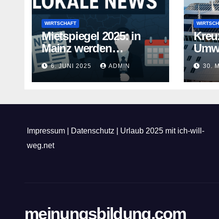
WIRTSCHAFT
WIRTSCH
Mietspiegel 2025: in
Kreu
Mainz werden
Umwe
Mietwohnungen noch
Kreuz
6. JUNI 2025
ADMIN
30. 
teurer
gehe
Impressum
|
Datenschutz
|
Urlaub 2025 mit ich-will-
weg.net
meinungsbildung.com