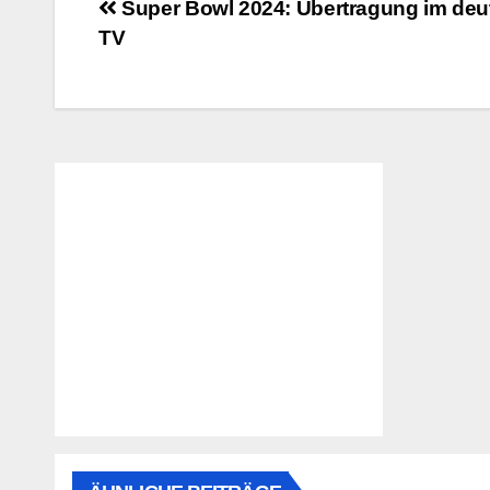
Beitragsnavigation
Super Bowl 2024: Übertragung im de
TV