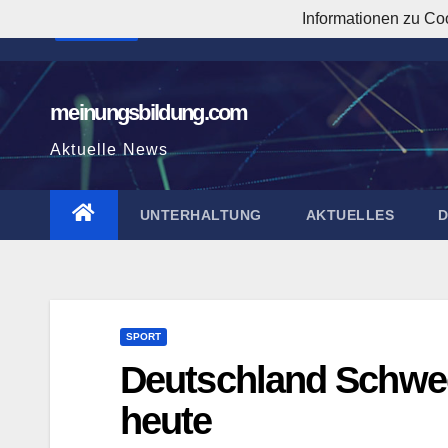
Zum
Informationen zu Co
4:06:20 PM
Inhalt
springen
meinungsbildung.com
Aktuelle News
UNTERHALTUNG
AKTUELLES
SPORT
Deutschland Schwed
heute