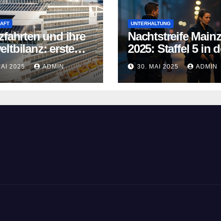
AFT
UNTERHALTUNG
zfahrten und ihre
Nachtstreife Main
ltbilanz: erste
2025: Staffel 5 in d
fahrtschiffe
ARD Mediathek
MAI 2025
ADMIN
30. MAI 2025
ADMIN
n neue Wege