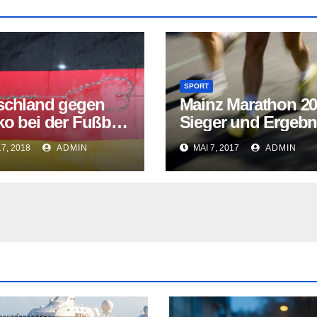
SPORT
schland gegen
Mainz Marathon 20
o bei der Fußball
Sieger und Ergebn
018: Aufstellung,
17, 2018
ADMIN
MAI 7, 2017
ADMIN
lstand & mehr