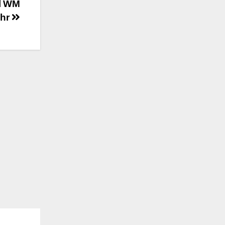
ll WM
ehr