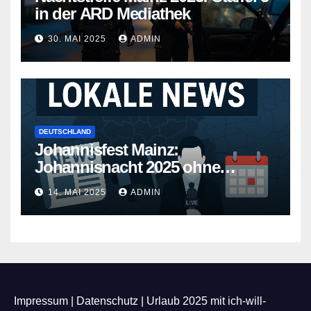
in der ARD Mediathek
30. MAI 2025
ADMIN
DEUTSCHLAND
Johannisfest Mainz:
Johannisnacht 2025 ohne
Feuerwerk
14. MAI 2025
ADMIN
Impressum
|
Datenschutz
|
Urlaub 2025 mit ich-will-