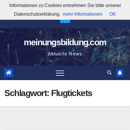
Zum
Informationen zu Cookies entnehmen Sie bitte unserer
8:06:01 PM
Inhalt
Datenschutzerklärung.
mehr Informationen
OK
springen
meinungsbildung.com
Aktuelle News
Schlagwort:
Flugtickets