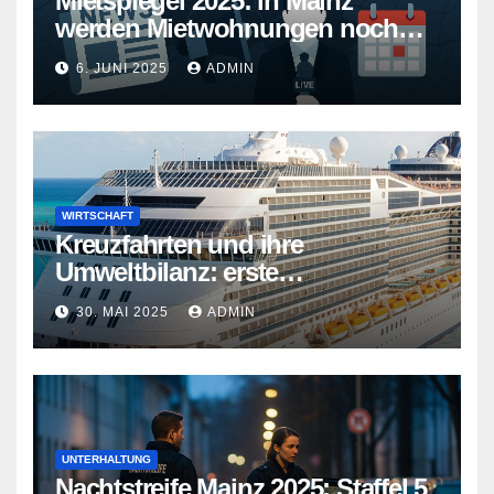
Mietspiegel 2025: in Mainz
werden Mietwohnungen noch
teurer
6. JUNI 2025
ADMIN
WIRTSCHAFT
Kreuzfahrten und ihre
Umweltbilanz: erste
Kreuzfahrtschiffe gehen neue
30. MAI 2025
ADMIN
Wege
UNTERHALTUNG
Nachtstreife Mainz 2025: Staffel 5