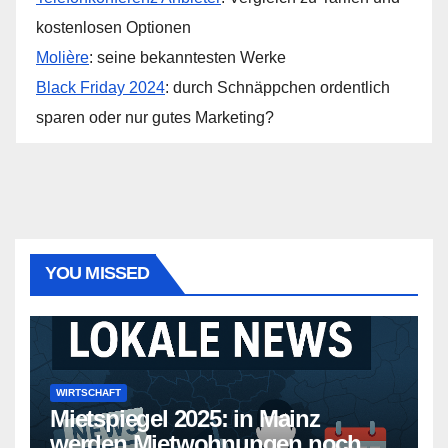
kostenlosen Optionen
Molière
: seine bekanntesten Werke
Black Friday 2024
: durch Schnäppchen ordentlich
sparen oder nur gutes Marketing?
YOU MISSED
WIRTSCHAFT
Mietspiegel 2025: in Mainz
werden Mietwohnungen noch