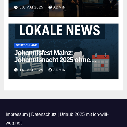
30. MAI 2025
ADMIN
DEUTSCHLAND
Johannisfest Mainz:
Johannisnacht 2025 ohne
Feuerwerk
14. MAI 2025
ADMIN
Impressum
|
Datenschutz
|
Urlaub 2025 mit ich-will-
weg.net