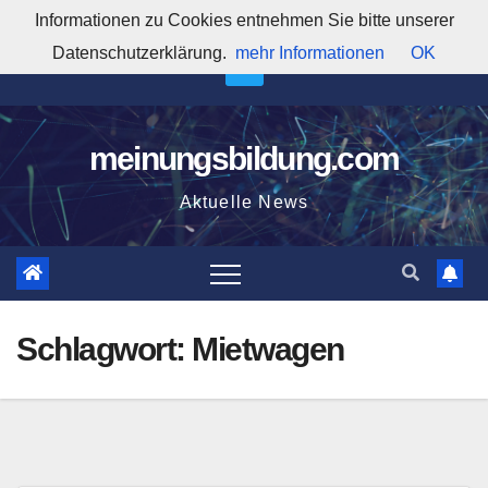
Zum
Informationen zu Cookies entnehmen Sie bitte unserer
10:25:27 AM
Inhalt
Datenschutzerklärung.
mehr Informationen
OK
springen
meinungsbildung.com
Aktuelle News
Schlagwort:
Mietwagen