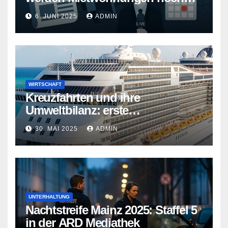
teurer
6. JUNI 2025
ADMIN
WIRTSCHAFT
Kreuzfahrten und ihre
Umweltbilanz: erste
Kreuzfahrtschiffe gehen neue
30. MAI 2025
ADMIN
Wege
UNTERHALTUNG
Nachtstreife Mainz 2025: Staffel 5
in der ARD Mediathek