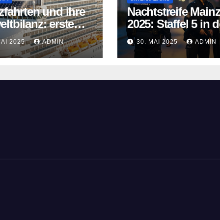
zfahrten und ihre
Nachtstreife Main
ltbilanz: erste
2025: Staffel 5 in d
fahrtschiffe
ARD Mediathek
MAI 2025
ADMIN
30. MAI 2025
ADMIN
n neue Wege