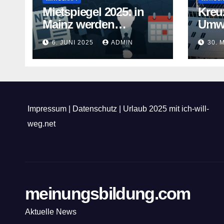
Mietspiegel 2025: in
Kreu
Mainz werden
Umwe
Mietwohnungen noch
Kreuz
6. JUNI 2025
ADMIN
30. 
teurer
gehe
Impressum
|
Datenschutz
|
Urlaub 2025 mit ich-will-
weg.net
meinungsbildung.com
Aktuelle News