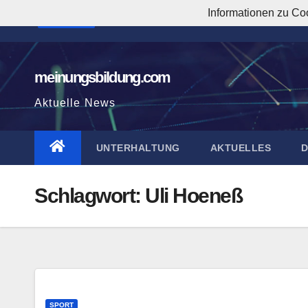
Zum
Informationen zu Co
7:19:13 AM
Inhalt
springen
meinungsbildung.com
Aktuelle News
UNTERHALTUNG
AKTUELLES
Schlagwort:
Uli Hoeneß
SPORT