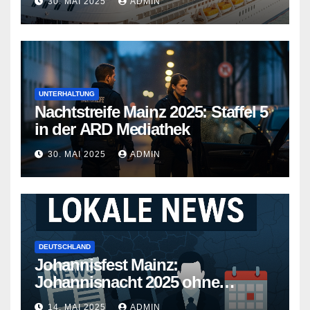
30. MAI 2025
ADMIN
Wege
UNTERHALTUNG
Nachtstreife Mainz 2025: Staffel 5
in der ARD Mediathek
30. MAI 2025
ADMIN
DEUTSCHLAND
Johannisfest Mainz:
Johannisnacht 2025 ohne
Feuerwerk
14. MAI 2025
ADMIN