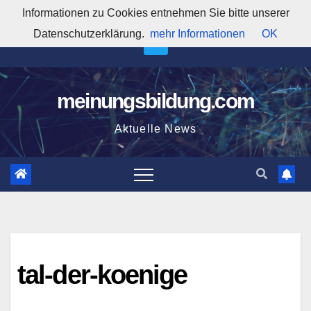
Zum
Informationen zu Cookies entnehmen Sie bitte unserer
12:49:07 PM
Inhalt
Datenschutzerklärung.
mehr Informationen
OK
springen
meinungsbildung.com
Aktuelle News
tal-der-koenige