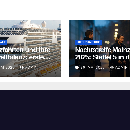
AFT
UNTERHALTUNG
zfahrten und ihre
Nachtstreife Main
ltbilanz: erste
2025: Staffel 5 in d
fahrtschiffe
ARD Mediathek
MAI 2025
ADMIN
30. MAI 2025
ADMIN
n neue Wege