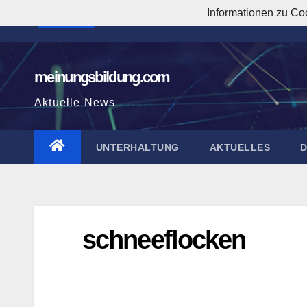
Zum
Informationen zu Co
6:14:28 PM
Inhalt
springen
meinungsbildung.com
Aktuelle News
UNTERHALTUNG
AKTUELLES
schneeflocken