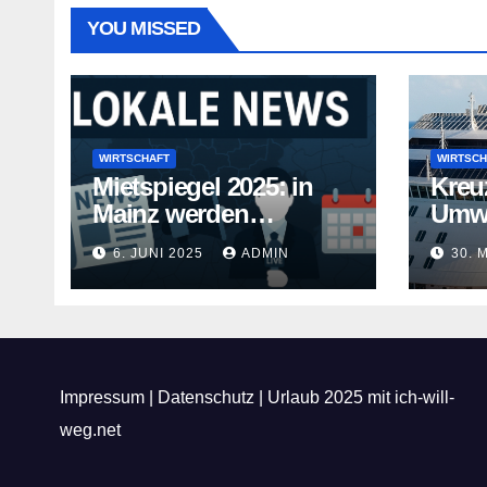
YOU MISSED
WIRTSCHAFT
WIRTSCH
Mietspiegel 2025: in
Kreu
Mainz werden
Umwe
Mietwohnungen noch
Kreuz
6. JUNI 2025
ADMIN
30. 
teurer
gehe
Impressum
|
Datenschutz
|
Urlaub 2025 mit ich-will-
weg.net