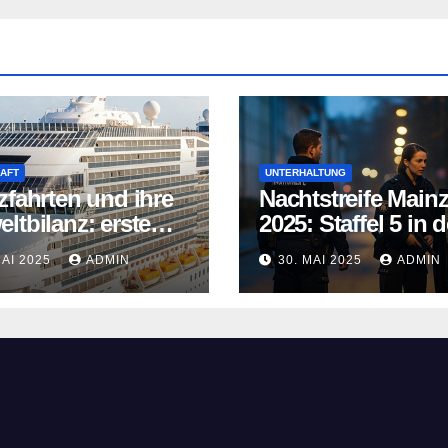
AFT
UNTERHALTUNG
zfahrten und ihre
Nachtstreife Main
ltbilanz: erste
2025: Staffel 5 in d
fahrtschiffe
ARD Mediathek
MAI 2025
ADMIN
30. MAI 2025
ADMIN
n neue Wege