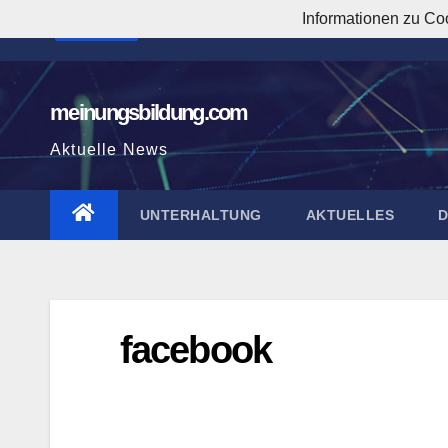
Zum
Informationen zu Co
9:59:34 PM
Inhalt
springen
meinungsbildung.com
Aktuelle News
UNTERHALTUNG
AKTUELLES
facebook