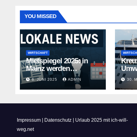
YOU MISSED
WIRTSCHAFT
WIRTSCH
Mietspiegel 2025: in
Kreu
Mainz werden
Umwe
Mietwohnungen noch
Kreuz
6. JUNI 2025
ADMIN
30. 
teurer
gehe
Impressum
|
Datenschutz
|
Urlaub 2025 mit ich-will-
weg.net