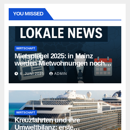
YOU MISSED
WIRTSCHAFT
Mietspiegel 2025: in Mainz
werden Mietwohnungen noch
teurer
6. JUNI 2025
ADMIN
WIRTSCHAFT
Kreuzfahrten und ihre
Umweltbilanz: erste