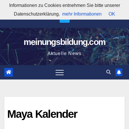
Zum
Informationen zu Cookies entnehmen Sie bitte unserer
2:14:21 PM
Inhalt
Datenschutzerklärung.
mehr Informationen
OK
springen
meinungsbildung.com
Aktuelle News
Maya Kalender