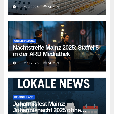
Kreuzfahrtschiffe gehen neue
30. MAI 2025
ADMIN
Wege
UNTERHALTUNG
Nachtstreife Mainz 2025: Staffel 5
in der ARD Mediathek
30. MAI 2025
ADMIN
DEUTSCHLAND
Johannisfest Mainz:
Johannisnacht 2025 ohne