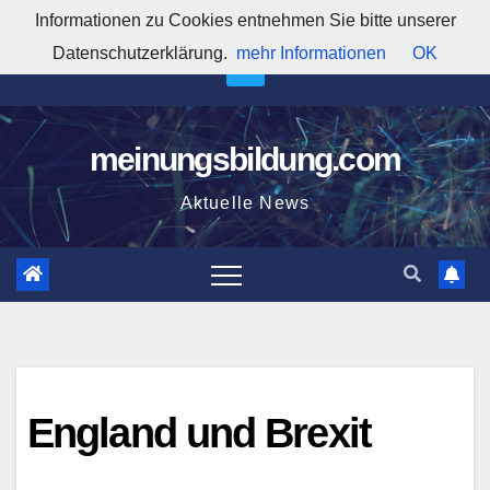
Zum
Informationen zu Cookies entnehmen Sie bitte unserer
11:07:38 PM
Inhalt
Datenschutzerklärung.
mehr Informationen
OK
springen
meinungsbildung.com
Aktuelle News
England und Brexit