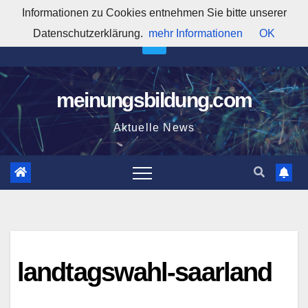
Zum
Informationen zu Cookies entnehmen Sie bitte unserer
12:45:29 PM
Inhalt
Datenschutzerklärung.
mehr Informationen
OK
springen
meinungsbildung.com
Aktuelle News
landtagswahl-saarland