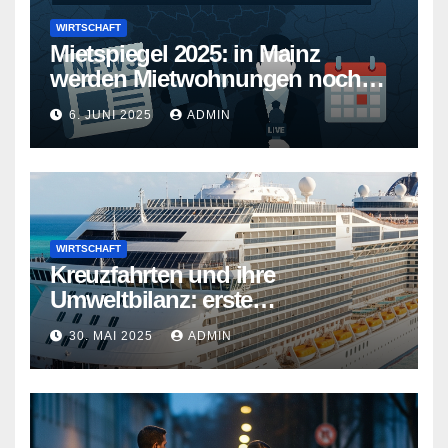
WIRTSCHAFT
Mietspiegel 2025: in Mainz
werden Mietwohnungen noch
teurer
6. JUNI 2025
ADMIN
WIRTSCHAFT
Kreuzfahrten und ihre
Umweltbilanz: erste
Kreuzfahrtschiffe gehen neue
30. MAI 2025
ADMIN
Wege