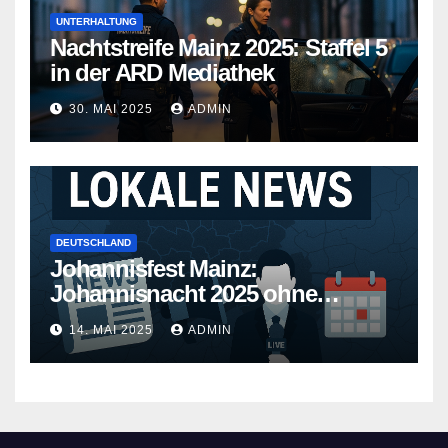
UNTERHALTUNG
Nachtstreife Mainz 2025: Staffel 5
in der ARD Mediathek
30. MAI 2025
ADMIN
DEUTSCHLAND
Johannisfest Mainz:
Johannisnacht 2025 ohne
Feuerwerk
14. MAI 2025
ADMIN