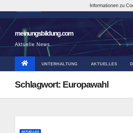
Zum
Informationen zu Co
2:59:52 PM
Inhalt
springen
meinungsbildung.com
Aktuelle News
UNTERHALTUNG
AKTUELLES
Schlagwort:
Europawahl
AKTUELLES