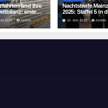
zfahrten und ihre
Nachtstreife Main
ltbilanz: erste
2025: Staffel 5 in d
fahrtschiffe
ARD Mediathek
MAI 2025
ADMIN
30. MAI 2025
ADMIN
n neue Wege