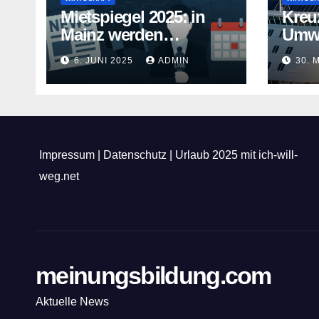
Mietspiegel 2025: in
Kreu
Mainz werden
Umwe
Mietwohnungen noch
Kreuz
6. JUNI 2025
ADMIN
30. 
teurer
gehe
Impressum
|
Datenschutz
|
Urlaub 2025 mit ich-will-
weg.net
meinungsbildung.com
Aktuelle News