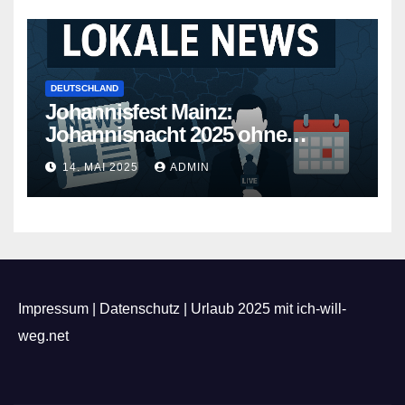
DEUTSCHLAND
Johannisfest Mainz:
Johannisnacht 2025 ohne
Feuerwerk
14. MAI 2025
ADMIN
Impressum
|
Datenschutz
|
Urlaub 2025 mit ich-will-
weg.net