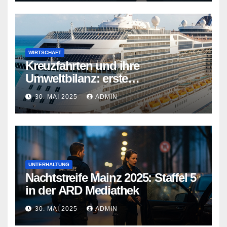
WIRTSCHAFT
Kreuzfahrten und ihre
Umweltbilanz: erste
Kreuzfahrtschiffe gehen neue
30. MAI 2025
ADMIN
Wege
UNTERHALTUNG
Nachtstreife Mainz 2025: Staffel 5
in der ARD Mediathek
30. MAI 2025
ADMIN