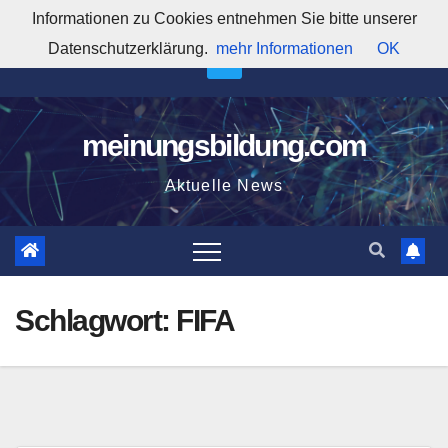
Zum
Informationen zu Cookies entnehmen Sie bitte unserer
1:44:48 AM
Inhalt
Datenschutzerklärung.
mehr Informationen
OK
springen
meinungsbildung.com
Aktuelle News
Schlagwort:
FIFA