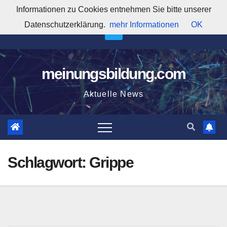
Zum
Informationen zu Cookies entnehmen Sie bitte unserer
11:42:54 AM
Inhalt
Datenschutzerklärung.
mehr Informationen
OK
springen
meinungsbildung.com
Aktuelle News
Schlagwort:
Grippe