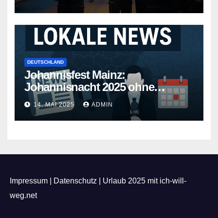
DEUTSCHLAND
Johannisfest Mainz:
Johannisnacht 2025 ohne
Feuerwerk
14. MAI 2025
ADMIN
Impressum
|
Datenschutz
|
Urlaub 2025 mit ich-will-
weg.net