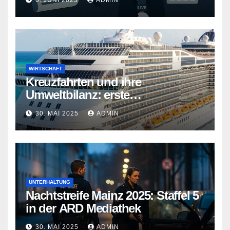
6. JUNI 2025
ADMIN
WIRTSCHAFT
Kreuzfahrten und ihre
Umweltbilanz: erste
Kreuzfahrtschiffe gehen neue
30. MAI 2025
ADMIN
Wege
UNTERHALTUNG
Nachtstreife Mainz 2025: Staffel 5
in der ARD Mediathek
30. MAI 2025
ADMIN