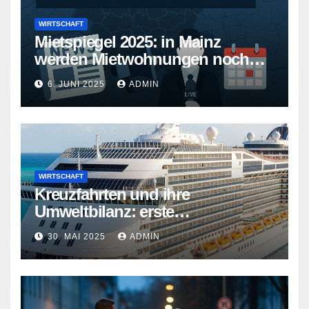
WIRTSCHAFT
Mietspiegel 2025: in Mainz
werden Mietwohnungen noch
teurer
6. JUNI 2025
ADMIN
WIRTSCHAFT
Kreuzfahrten und ihre
Umweltbilanz: erste
Kreuzfahrtschiffe gehen neue
30. MAI 2025
ADMIN
Wege