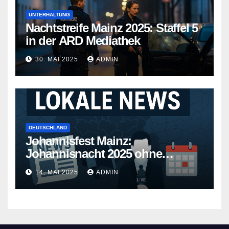
UNTERHALTUNG
Nachtstreife Mainz 2025: Staffel 5
in der ARD Mediathek
30. MAI 2025
ADMIN
DEUTSCHLAND
Johannisfest Mainz:
Johannisnacht 2025 ohne
Feuerwerk
14. MAI 2025
ADMIN