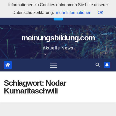
Zum
Informationen zu Cookies entnehmen Sie bitte unserer
6:24:32 AM
Inhalt
Datenschutzerklärung.
mehr Informationen
OK
springen
meinungsbildung.com
Aktuelle News
Schlagwort:
Nodar
Kumaritaschwili