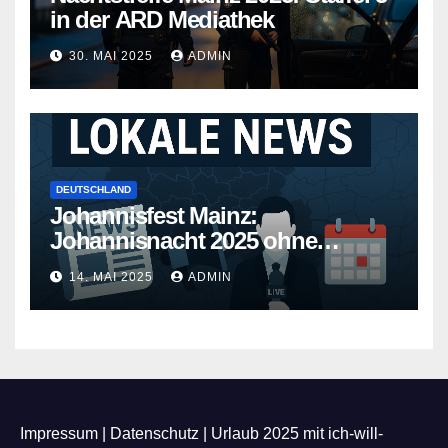
in der ARD Mediathek
30. MAI 2025
ADMIN
DEUTSCHLAND
Johannisfest Mainz:
Johannisnacht 2025 ohne
Feuerwerk
14. MAI 2025
ADMIN
Impressum
|
Datenschutz
|
Urlaub 2025 mit ich-will-