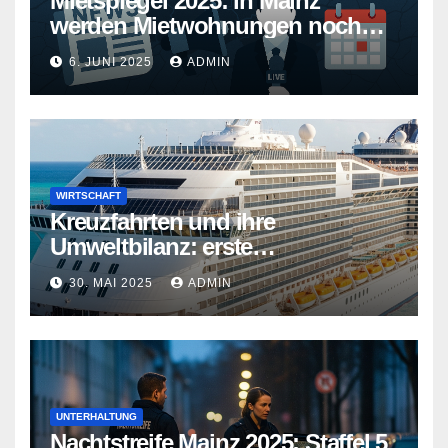
Mietspiegel 2025: in Mainz
werden Mietwohnungen noch
teurer
6. JUNI 2025
ADMIN
WIRTSCHAFT
Kreuzfahrten und ihre
Umweltbilanz: erste
Kreuzfahrtschiffe gehen neue
30. MAI 2025
ADMIN
Wege
UNTERHALTUNG
Nachtstreife Mainz 2025: Staffel 5