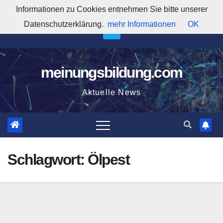
Zum
Informationen zu Cookies entnehmen Sie bitte unserer
8:19:36 AM
Inhalt
Datenschutzerklärung.
mehr Informationen
OK
springen
meinungsbildung.com
Aktuelle News
Schlagwort:
Ölpest