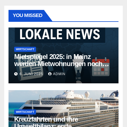
YOU MISSED
WIRTSCHAFT
Mietspiegel 2025: in Mainz
werden Mietwohnungen noch
teurer
6. JUNI 2025
ADMIN
WIRTSCHAFT
Kreuzfahrten und ihre
Umweltbilanz: erste