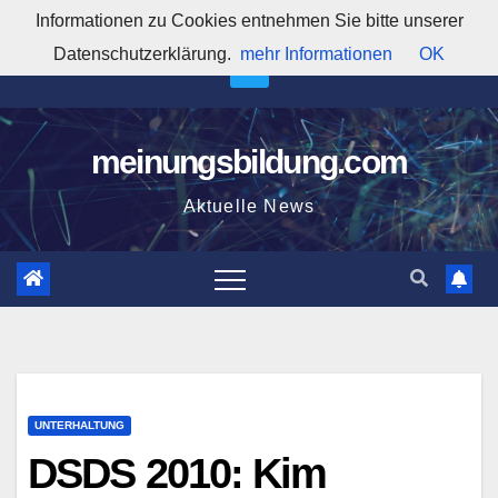
Zum
Informationen zu Cookies entnehmen Sie bitte unserer
6:21:06 AM
Inhalt
Datenschutzerklärung.
mehr Informationen
OK
springen
meinungsbildung.com
Aktuelle News
UNTERHALTUNG
DSDS 2010: Kim