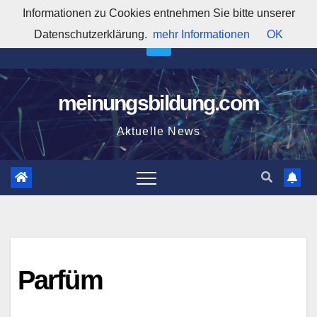
Zum
Informationen zu Cookies entnehmen Sie bitte unserer
7:23:25 PM
Inhalt
Datenschutzerklärung.
mehr Informationen
OK
springen
meinungsbildung.com
Aktuelle News
Parfüm