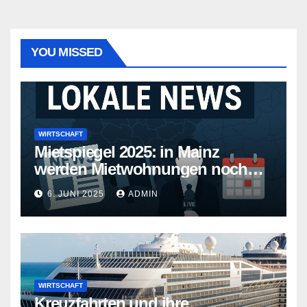
YOU MISSED
WIRTSCHAFT
Mietspiegel 2025: in Mainz
werden Mietwohnungen noch
teurer
6. JUNI 2025
ADMIN
WIRTSCHAFT
Kreuzfahrten und ihre