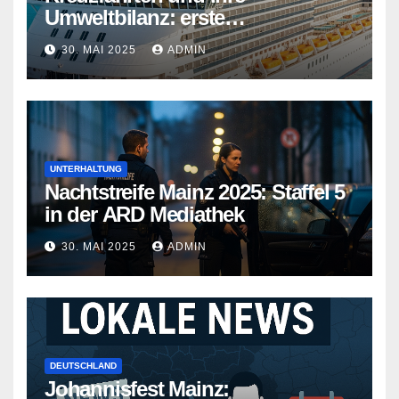
Umweltbilanz: erste
Kreuzfahrtschiffe gehen neue
30. MAI 2025
ADMIN
Wege
UNTERHALTUNG
Nachtstreife Mainz 2025: Staffel 5
in der ARD Mediathek
30. MAI 2025
ADMIN
DEUTSCHLAND
Johannisfest Mainz: