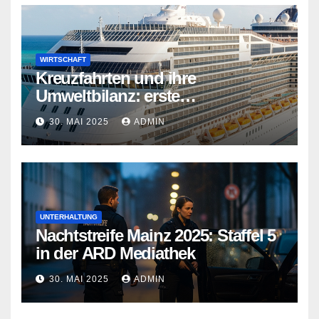
WIRTSCHAFT
Kreuzfahrten und ihre
Umweltbilanz: erste
Kreuzfahrtschiffe gehen neue
30. MAI 2025
ADMIN
Wege
UNTERHALTUNG
Nachtstreife Mainz 2025: Staffel 5
in der ARD Mediathek
30. MAI 2025
ADMIN