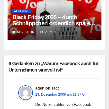
WIRTSCHAFT
Black Friday 2025 – durch
Schnäppchen ordentlich sparen
oder nur gutes Marketing?
NOV. 23, 2023
ADMIN
6 Gedanken zu „Warum Facebook auch für
Unternehmen sinnvoll ist“
adenion
sagt:
23. Dezember 2009 um 11:37 Uhr
Die Nutzerzahlen von Facebook