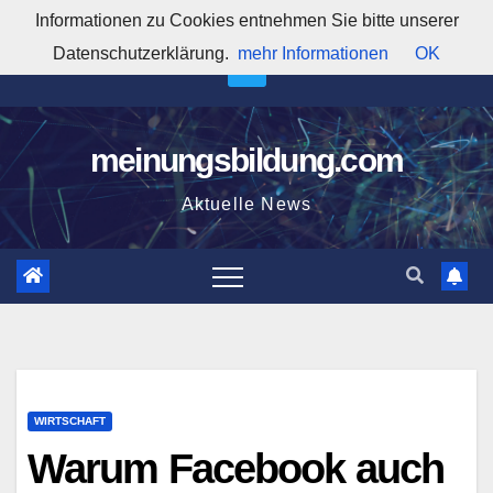
Zum
Informationen zu Cookies entnehmen Sie bitte unserer
6:10:02 AM
Inhalt
Datenschutzerklärung.
mehr Informationen
OK
springen
meinungsbildung.com
Aktuelle News
WIRTSCHAFT
Warum Facebook auch