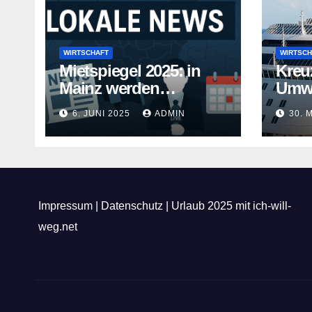
WIRTSCHAFT
WIRTSCH
Mietspiegel 2025: in
Kreu
Mainz werden
Umwe
Mietwohnungen noch
Kreuz
6. JUNI 2025
ADMIN
30. 
teurer
gehe
Impressum
|
Datenschutz
|
Urlaub 2025 mit ich-will-
weg.net