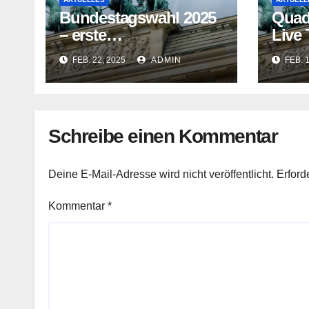
Bundestagswahl 2025
Quad
– erste
Live
Hochrechnungen und
vor 
FEB. 22, 2025
ADMIN
FEB. 
Prognosen heute
2025 
Abend
Schreibe einen Kommentar
Deine E-Mail-Adresse wird nicht veröffentlicht.
Erford
Kommentar
*