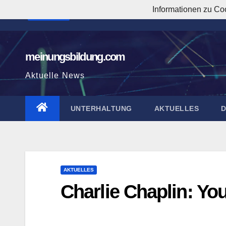
Zum
Informationen zu Co
6:13:46 AM
Inhalt
springen
meinungsbildung.com
Aktuelle News
UNTERHALTUNG
AKTUELLES
AKTUELLES
Charlie Chaplin: Y