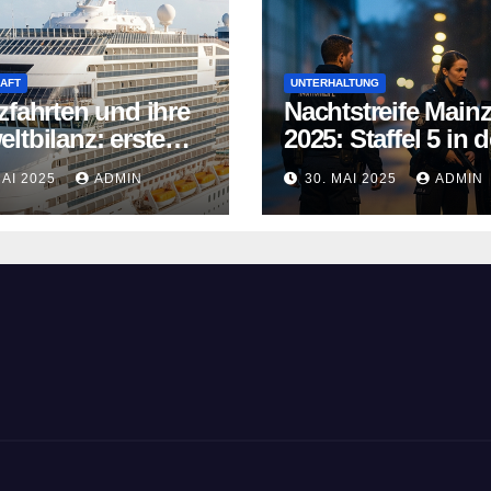
AFT
UNTERHALTUNG
zfahrten und ihre
Nachtstreife Main
ltbilanz: erste
2025: Staffel 5 in d
fahrtschiffe
ARD Mediathek
MAI 2025
ADMIN
30. MAI 2025
ADMIN
n neue Wege