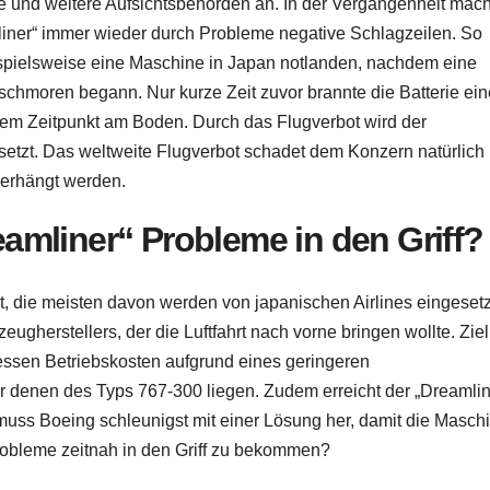
e und weitere Aufsichtsbehörden an. In der Vergangenheit mac
liner“ immer wieder durch Probleme negative Schlagzeilen. So
spielsweise eine Maschine in Japan notlanden, nachdem eine
 schmoren begann. Nur kurze Zeit zuvor brannte die Batterie ei
dem Zeitpunkt am Boden. Durch das Flugverbot wird der
etzt.
Das weltweite Flugverbot schadet dem Konzern natürlich
erhängt werden.
mliner“ Probleme in den Griff?
t, die meisten davon werden von japanischen Airlines eingesetz
ugherstellers, der die Luftfahrt nach vorne bringen wollte. Ziel
essen Betriebskosten aufgrund eines geringeren
er denen des Typs 767-300 liegen. Zudem erreicht der „Dreamlin
 muss Boeing schleunigst mit einer Lösung her, damit die Masch
Probleme zeitnah in den Griff zu bekommen?