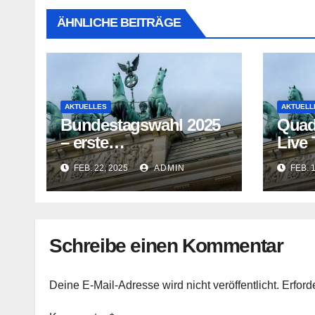
ÄHNLICHE BEITRÄGE
AKTUELLES
AKTUELL
Bundestagswahl 2025
Quad
– erste
Live
Hochrechnungen und
vor 
FEB. 22, 2025
ADMIN
FEB. 
Prognosen heute
2025 
Abend
Schreibe einen Kommentar
Deine E-Mail-Adresse wird nicht veröffentlicht.
Erford