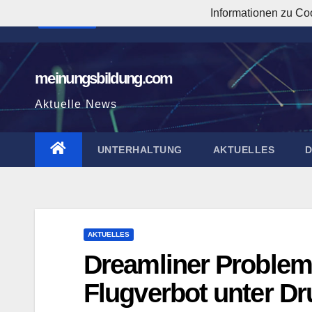
Zum
Informationen zu Co
7:59:31 AM
Inhalt
springen
meinungsbildung.com
Aktuelle News
UNTERHALTUNG
AKTUELLES
AKTUELLES
Dreamliner Problem
Flugverbot unter Dr