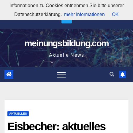
Zum
Informationen zu Cookies entnehmen Sie bitte unserer
8:40:25 PM
Inhalt
Datenschutzerklärung.
mehr Informationen
OK
springen
meinungsbildung.com
Aktuelle News
AKTUELLES
Eisbecher: aktuelles