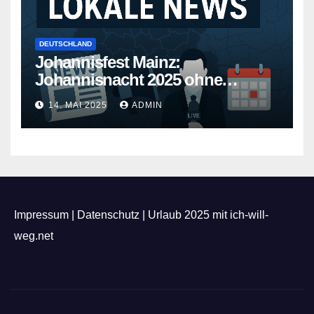
DEUTSCHLAND
Johannisfest Mainz:
Johannisnacht 2025 ohne
Feuerwerk
14. MAI 2025
ADMIN
Impressum
|
Datenschutz
|
Urlaub 2025 mit ich-will-
weg.net