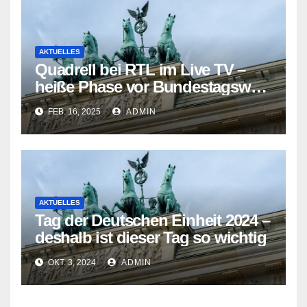
AKTUELLES
Quadrell bei RTL im Live TV –
heiße Phase vor Bundestagswahl
2025 eingeläutet
FEB. 16, 2025
ADMIN
AKTUELLES
Tag der Deutschen Einheit 2024 –
deshalb ist dieser Tag so wichtig
OKT. 3, 2024
ADMIN