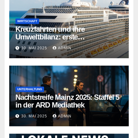
WIRTSCHAFT
Kreuzfahrten und ihre
Umweltbilanz: erste
Kreuzfahrtschiffe gehen neue
30. MAI 2025
ADMIN
Wege
UNTERHALTUNG
Nachtstreife Mainz 2025: Staffel 5
in der ARD Mediathek
30. MAI 2025
ADMIN