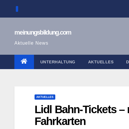
Zum
Inhalt
springen
meinungsbildung.com
Aktuelle News
UNTERHALTUNG
AKTUELLES
AKTUELLES
Lidl Bahn-Tickets –
Fahrkarten