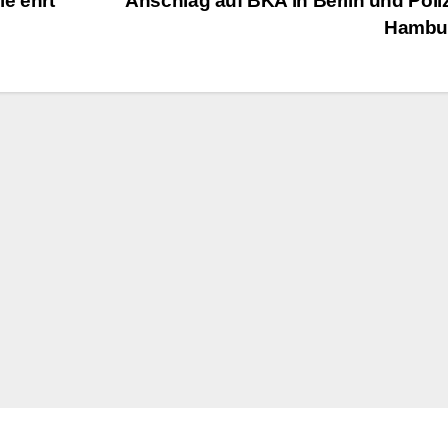
e ehrt
Anschlag auf BKA in Berlin und Poliz
Hambu