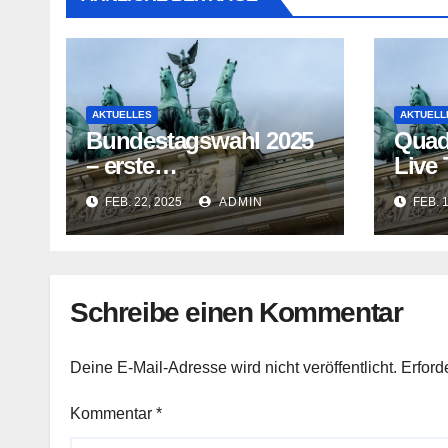
AKTUELLES
AKTUELL
Bundestagswahl 2025
Quad
– erste
Live
Hochrechnungen und
vor 
FEB. 22, 2025
ADMIN
FEB. 
Prognosen heute
2025 
Abend
Schreibe einen Kommentar
Deine E-Mail-Adresse wird nicht veröffentlicht.
Erford
Kommentar
*