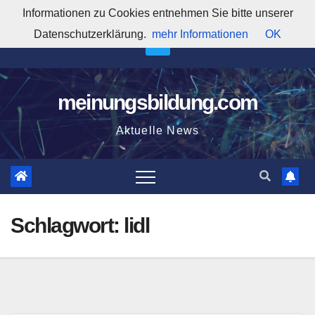
Zum
Informationen zu Cookies entnehmen Sie bitte unserer
9:20:17 PM
Inhalt
Datenschutzerklärung.
mehr Informationen
OK
springen
meinungsbildung.com
Aktuelle News
Schlagwort:
lidl