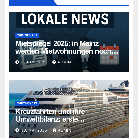
WIRTSCHAFT
Mietspiegel 2025: in Mainz
werden Mietwohnungen noch
teurer
6. JUNI 2025
ADMIN
WIRTSCHAFT
Kreuzfahrten und ihre
Umweltbilanz: erste
Kreuzfahrtschiffe gehen neue
30. MAI 2025
ADMIN
Wege