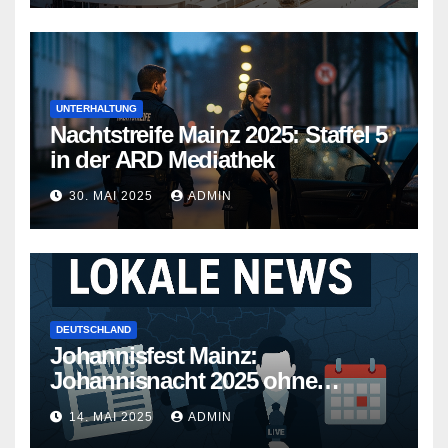
UNTERHALTUNG
Nachtstreife Mainz 2025: Staffel 5
in der ARD Mediathek
30. MAI 2025
ADMIN
DEUTSCHLAND
Johannisfest Mainz:
Johannisnacht 2025 ohne
Feuerwerk
14. MAI 2025
ADMIN