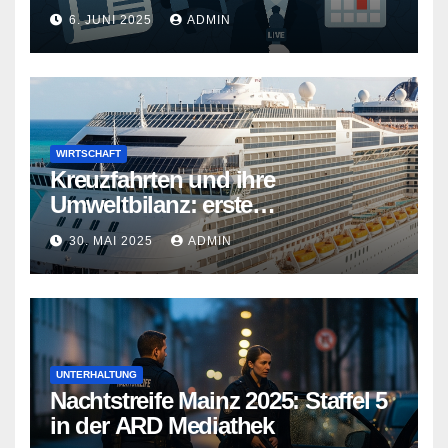
teurer
6. JUNI 2025
ADMIN
WIRTSCHAFT
Kreuzfahrten und ihre
Umweltbilanz: erste
Kreuzfahrtschiffe gehen neue
30. MAI 2025
ADMIN
Wege
UNTERHALTUNG
Nachtstreife Mainz 2025: Staffel 5
in der ARD Mediathek