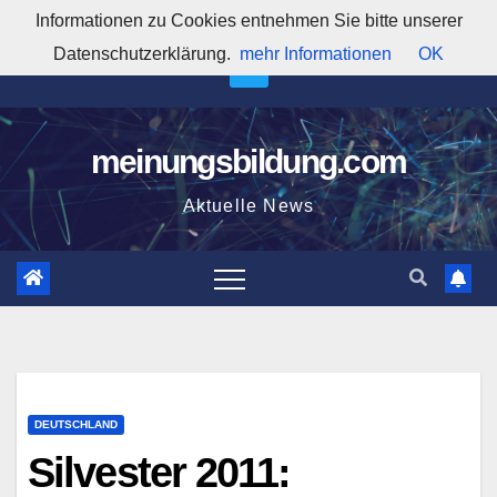
Zum
Informationen zu Cookies entnehmen Sie bitte unserer
6:22:23 AM
Inhalt
Datenschutzerklärung.
mehr Informationen
OK
springen
meinungsbildung.com
Aktuelle News
DEUTSCHLAND
Silvester 2011: