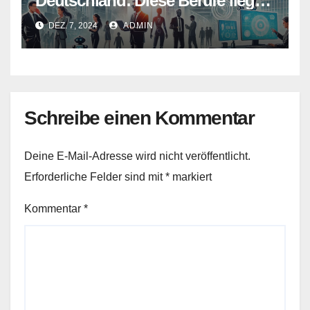
Deutschland: Diese Berufe liegen
im Trend
DEZ. 7, 2024
ADMIN
Schreibe einen Kommentar
Deine E-Mail-Adresse wird nicht veröffentlicht.
Erforderliche Felder sind mit
*
markiert
Kommentar
*