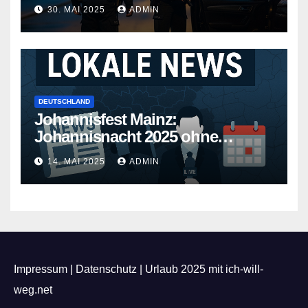
30. MAI 2025
ADMIN
DEUTSCHLAND
Johannisfest Mainz:
Johannisnacht 2025 ohne
Feuerwerk
14. MAI 2025
ADMIN
Impressum
|
Datenschutz
|
Urlaub 2025 mit ich-will-
weg.net