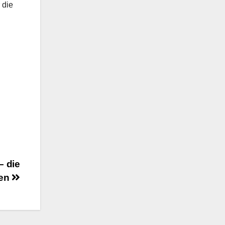
 die
– die
fen