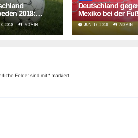
schland
Deutschland gege
eden 2018:
Mexiko bei der Fuß
nose für heute
WM 2018: Aufstell
23, 2018
ADMIN
JUNI 17, 2018
ADMIN
Spielstand & mehr
erliche Felder sind mit
*
markiert