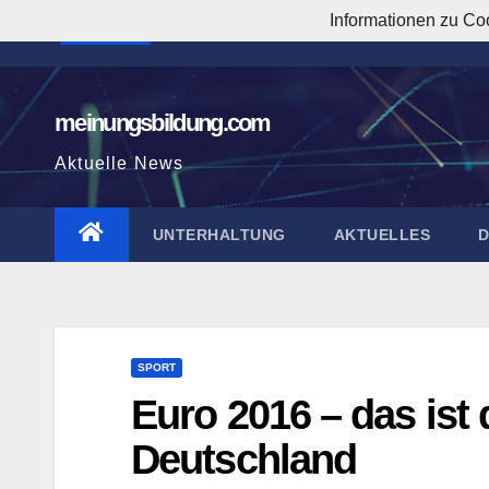
Zum
Informationen zu Co
8:51:14 PM
Inhalt
springen
meinungsbildung.com
Aktuelle News
UNTERHALTUNG
AKTUELLES
SPORT
Euro 2016 – das ist 
Deutschland