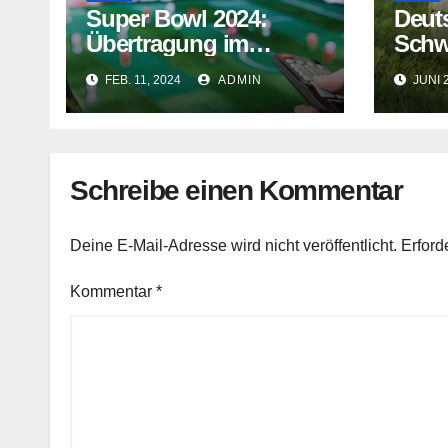
Super Bowl 2024:
Deut
Übertragung im
Schw
deutschen TV
Prog
FEB. 11, 2024
ADMIN
JUNI 
Schreibe einen Kommentar
Deine E-Mail-Adresse wird nicht veröffentlicht.
Erford
Kommentar
*