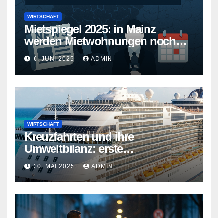
WIRTSCHAFT
Mietspiegel 2025: in Mainz
werden Mietwohnungen noch
teurer
6. JUNI 2025
ADMIN
WIRTSCHAFT
Kreuzfahrten und ihre
Umweltbilanz: erste
Kreuzfahrtschiffe gehen neue
30. MAI 2025
ADMIN
Wege