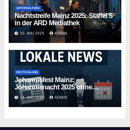
UNTERHALTUNG
Nachtstreife Mainz 2025: Staffel 5
in der ARD Mediathek
30. MAI 2025
ADMIN
DEUTSCHLAND
Johannisfest Mainz:
Johannisnacht 2025 ohne
Feuerwerk
14. MAI 2025
ADMIN