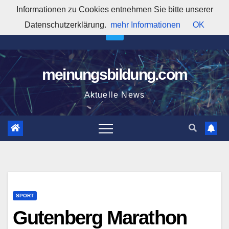
Zum
Informationen zu Cookies entnehmen Sie bitte unserer
3:41:49 PM
Inhalt
Datenschutzerklärung.
mehr Informationen
OK
springen
meinungsbildung.com
Aktuelle News
SPORT
Gutenberg Marathon