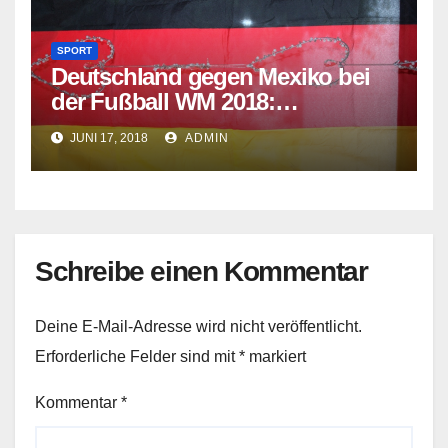
SPORT
Deutschland gegen Mexiko bei
der Fußball WM 2018:
Aufstellung, Spielstand & mehr
JUNI 17, 2018
ADMIN
Schreibe einen Kommentar
Deine E-Mail-Adresse wird nicht veröffentlicht.
Erforderliche Felder sind mit
*
markiert
Kommentar
*