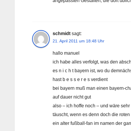
angepassten Gestalten, die dort übli
schmidt
sagt:
21. April 2011 um 18:48 Uhr
hallo manuel
ich habe alles verfolgt, was den absch
es n i c h t bayern ist, wo du demnäch
hast b e s s e r e s verdient
bei bayern muß man einen bayern-cha
auf dauer nicht gut
also – ich hoffe noch – und wäre sehr 
täuscht, wenn es denn doch die roten t
ein alter fußball-fan im namen der gan