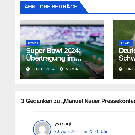
ÄHNLICHE BEITRÄGE
SPORT
SPORT
Super Bowl 2024:
Deut
Übertragung im
Schw
deutschen TV
Prog
FEB. 11, 2024
ADMIN
JUNI 
3 Gedanken zu „Manuel Neuer Pressekonfer
yvi
sagt:
20. April 2011 um 23:40 Uhr