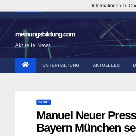
Zum
Informationen zu Co
5:10:37 AM
Inhalt
springen
meinungsbildung.com
Aktuelle News
UNTERHALTUNG
AKTUELLES
SPORT
Manuel Neuer Press
Bayern München seh