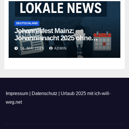
DEUTSCHLAND
Johannisfest Mainz:
Johannisnacht 2025 ohne
Feuerwerk
14. MAI 2025
ADMIN
Impressum
|
Datenschutz
|
Urlaub 2025 mit ich-will-
weg.net