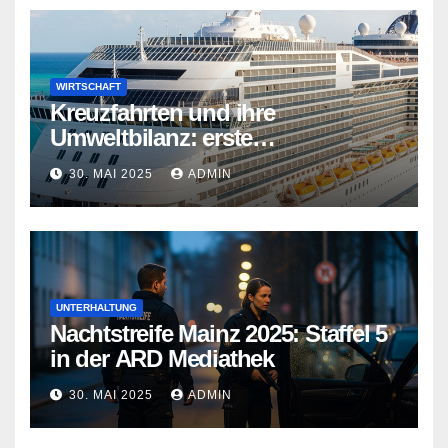
WIRTSCHAFT
Kreuzfahrten und ihre
Umweltbilanz: erste
Kreuzfahrtschiffe gehen neue
30. MAI 2025
ADMIN
Wege
UNTERHALTUNG
Nachtstreife Mainz 2025: Staffel 5
in der ARD Mediathek
30. MAI 2025
ADMIN