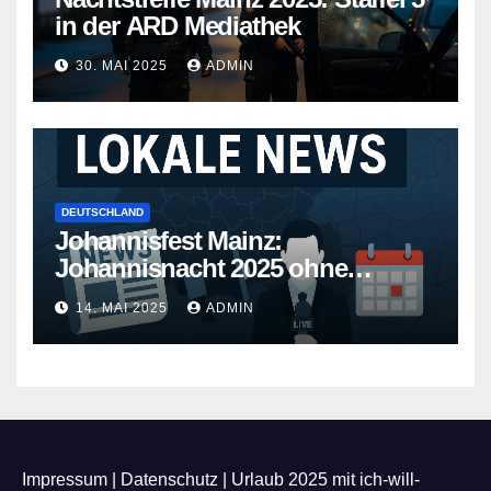
in der ARD Mediathek
30. MAI 2025
ADMIN
DEUTSCHLAND
Johannisfest Mainz:
Johannisnacht 2025 ohne
Feuerwerk
14. MAI 2025
ADMIN
Impressum
|
Datenschutz
|
Urlaub 2025 mit ich-will-