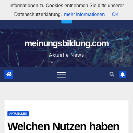
Zum
Informationen zu Cookies entnehmen Sie bitte unserer
8:44:37 AM
Inhalt
Datenschutzerklärung.
mehr Informationen
OK
springen
meinungsbildung.com
Aktuelle News
AKTUELLES
Welchen Nutzen haben