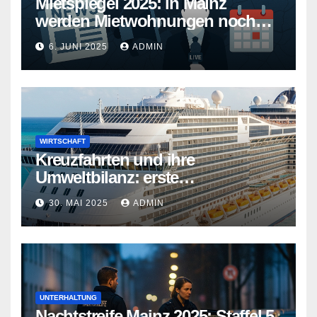
Mietspiegel 2025: in Mainz
werden Mietwohnungen noch
teurer
6. JUNI 2025
ADMIN
WIRTSCHAFT
Kreuzfahrten und ihre
Umweltbilanz: erste
Kreuzfahrtschiffe gehen neue
30. MAI 2025
ADMIN
Wege
UNTERHALTUNG
Nachtstreife Mainz 2025: Staffel 5