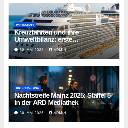
WIRTSCHAFT
Kreuzfahrten und ihre
Umweltbilanz: erste
Kreuzfahrtschiffe gehen neue
30. MAI 2025
ADMIN
Wege
UNTERHALTUNG
Nachtstreife Mainz 2025: Staffel 5
in der ARD Mediathek
30. MAI 2025
ADMIN