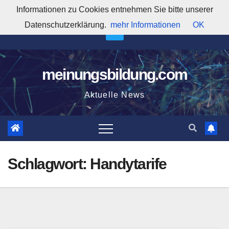
Zum
Informationen zu Cookies entnehmen Sie bitte unserer
5:00:12 PM
Inhalt
Datenschutzerklärung.
mehr Informationen
OK
springen
meinungsbildung.com
Aktuelle News
Schlagwort:
Handytarife