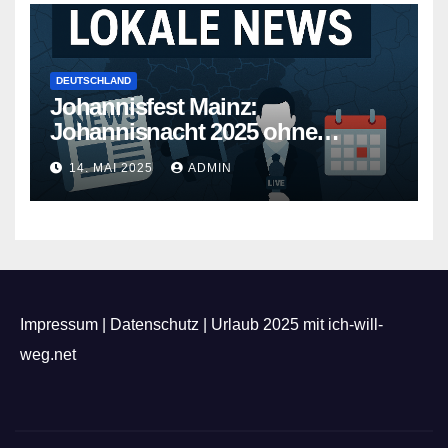
DEUTSCHLAND
Johannisfest Mainz:
Johannisnacht 2025 ohne
Feuerwerk
14. MAI 2025
ADMIN
Impressum
|
Datenschutz
|
Urlaub 2025 mit ich-will-
weg.net