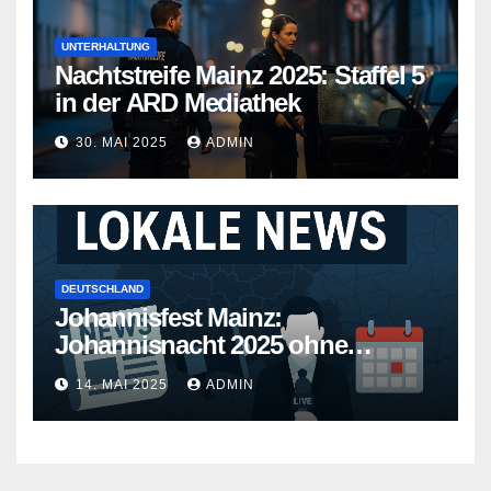
UNTERHALTUNG
Nachtstreife Mainz 2025: Staffel 5
in der ARD Mediathek
30. MAI 2025
ADMIN
DEUTSCHLAND
Johannisfest Mainz:
Johannisnacht 2025 ohne
Feuerwerk
14. MAI 2025
ADMIN