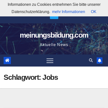
Zum
Informationen zu Cookies entnehmen Sie bitte unserer
9:09:12 AM
Inhalt
Datenschutzerklärung.
mehr Informationen
OK
springen
meinungsbildung.com
Aktuelle News
Schlagwort:
Jobs