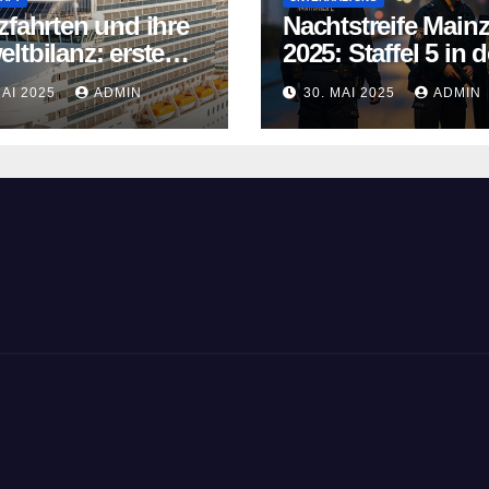
zfahrten und ihre
Nachtstreife Main
ltbilanz: erste
2025: Staffel 5 in d
fahrtschiffe
ARD Mediathek
MAI 2025
ADMIN
30. MAI 2025
ADMIN
n neue Wege