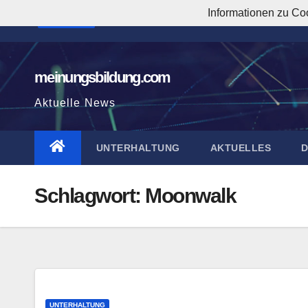
Zum
Informationen zu Co
7:52:10 PM
Inhalt
springen
meinungsbildung.com
Aktuelle News
UNTERHALTUNG
AKTUELLES
Schlagwort:
Moonwalk
UNTERHALTUNG