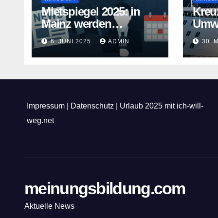
Mietspiegel 2025: in
Kreu
Mainz werden
Umwe
Mietwohnungen noch
Kreuz
6. JUNI 2025
ADMIN
30. 
teurer
gehe
Impressum
|
Datenschutz
|
Urlaub 2025 mit ich-will-
weg.net
meinungsbildung.com
Aktuelle News