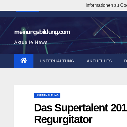
Zum
Informationen zu Co
1:12:03 AM
Inhalt
springen
meinungsbildung.com
Aktuelle News
UNTERHALTUNG
AKTUELLES
UNTERHALTUNG
Das Supertalent 201
Regurgitator