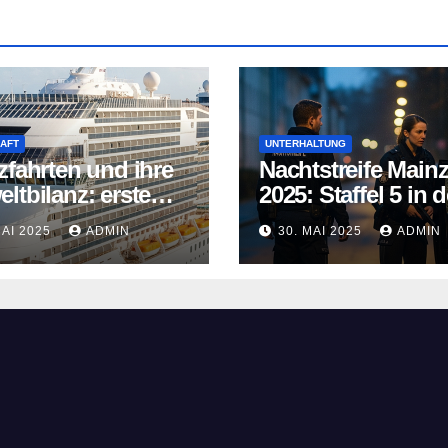
AFT
UNTERHALTUNG
zfahrten und ihre
Nachtstreife Main
ltbilanz: erste
2025: Staffel 5 in d
fahrtschiffe
ARD Mediathek
MAI 2025
ADMIN
30. MAI 2025
ADMIN
n neue Wege