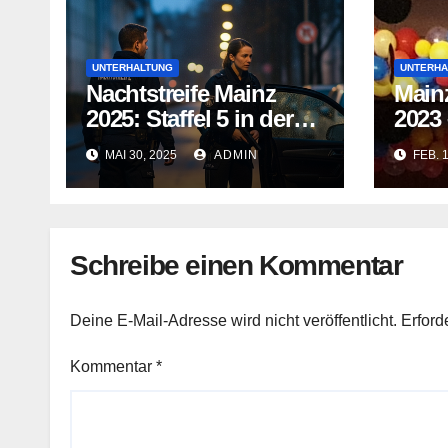
UNTERHALTUNG
UNTERHA
Nachtstreife Mainz
Mainz
2025: Staffel 5 in der
2023
ARD Mediathek
für 
MAI 30, 2025
ADMIN
FEB. 
Schreibe einen Kommentar
Deine E-Mail-Adresse wird nicht veröffentlicht.
Erford
Kommentar
*