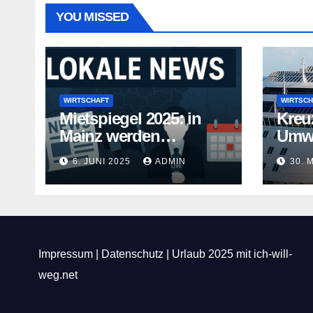
YOU MISSED
WIRTSCHAFT
WIRTSCH
Mietspiegel 2025: in
Kreu
Mainz werden
Umwe
Mietwohnungen noch
Kreuz
6. JUNI 2025
ADMIN
30. 
teurer
gehe
Impressum
|
Datenschutz
|
Urlaub 2025 mit ich-will-
weg.net