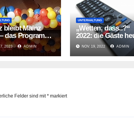
LTUNG
UNTERHALTUNG
 bleibt Mainz
„Wetten, dass..?“
 – das Programm
2022: die Gäste he
heute Abend
Abend
17, 2023
ADMIN
NOV. 19, 2022
ADMIN
erliche Felder sind mit
*
markiert