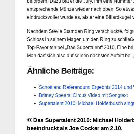
befördern. Dazu bat er die Jury, ihm eine Nummer 
entsprechende Münze wieder nach oben. So etwas 
eindrucksvoller wurde es, als er eine Billardkugel
Nachdem Stevie Starr den Ring verschluckte, folgt
Schloss in seinem Magen um den Ring zu schließen 
Top-Favoriten bei „Das Supertalent“ 2010. Eine bri
Man darf sich also auf seinen nächsten Auftritt bei
Ähnliche Beiträge:
Schottland Referendum: Ergebnis 2014 und 
Britney Spears: Circus Video mit Songtext
Supertalent 2010: Michael Holderbusch singt 
Beitragsnavigation
Das Supertalent 2010: Michael Holde
beeindruckt als Joe Cocker am 2.10.