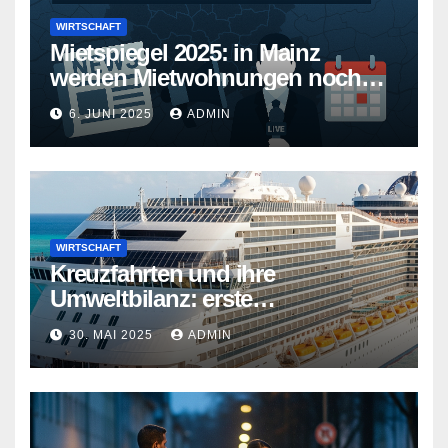
WIRTSCHAFT
Mietspiegel 2025: in Mainz
werden Mietwohnungen noch
teurer
6. JUNI 2025
ADMIN
WIRTSCHAFT
Kreuzfahrten und ihre
Umweltbilanz: erste
Kreuzfahrtschiffe gehen neue
30. MAI 2025
ADMIN
Wege