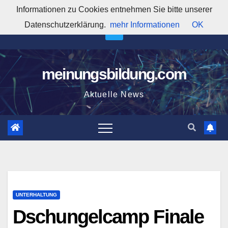
Zum
Informationen zu Cookies entnehmen Sie bitte unserer
10:30:38 PM
Inhalt
Datenschutzerklärung.
mehr Informationen
OK
springen
meinungsbildung.com
Aktuelle News
UNTERHALTUNG
Dschungelcamp Finale