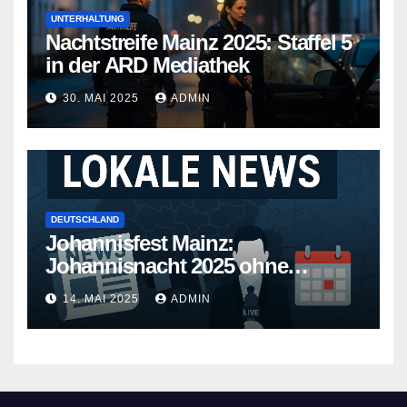
UNTERHALTUNG
Nachtstreife Mainz 2025: Staffel 5
in der ARD Mediathek
30. MAI 2025
ADMIN
DEUTSCHLAND
Johannisfest Mainz:
Johannisnacht 2025 ohne
Feuerwerk
14. MAI 2025
ADMIN