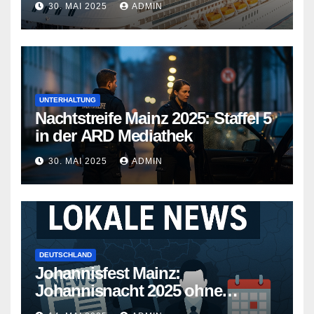
30. MAI 2025
ADMIN
Wege
UNTERHALTUNG
Nachtstreife Mainz 2025: Staffel 5
in der ARD Mediathek
30. MAI 2025
ADMIN
DEUTSCHLAND
Johannisfest Mainz:
Johannisnacht 2025 ohne
Feuerwerk