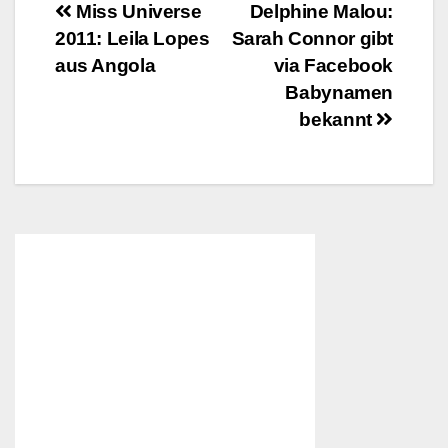
Beitragsnavigation
Miss Universe
Delphine Malou:
2011: Leila Lopes
Sarah Connor gibt
aus Angola
via Facebook
Babynamen
bekannt