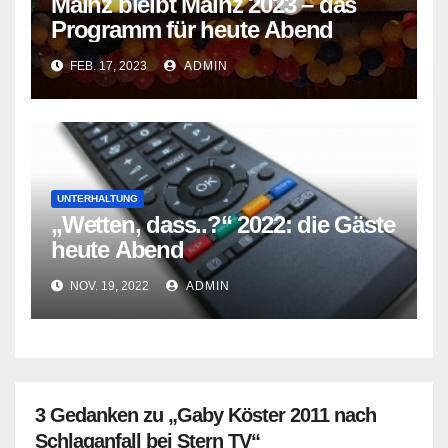
Mainz bleibt Mainz 2023 – das
Programm für heute Abend
FEB. 17, 2023
ADMIN
UNTERHALTUNG
„Wetten, dass..?“ 2022: die Gäste
heute Abend
NOV. 19, 2022
ADMIN
3 Gedanken zu „Gaby Köster 2011 nach
Schlaganfall bei Stern TV“