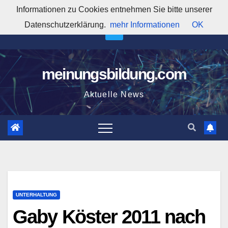
Zum
Informationen zu Cookies entnehmen Sie bitte unserer
10:56:57 PM
Inhalt
Datenschutzerklärung.
mehr Informationen
OK
springen
meinungsbildung.com
Aktuelle News
UNTERHALTUNG
Gaby Köster 2011 nach