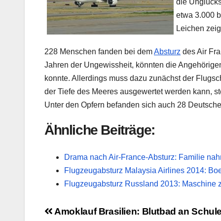
die Unglückss
etwa 3.000 
Leichen zeig
228 Menschen fanden bei dem
Absturz
des Air Fra
Jahren der Ungewissheit, könnten die Angehörige
konnte. Allerdings muss dazu zunächst der Flugsc
der Tiefe des Meeres ausgewertet werden kann, s
Unter den Opfern befanden sich auch 28 Deutsche
Ähnliche Beiträge:
Drama nach Air-France-Absturz: Familie nah
Flugzeugabsturz Malaysia Airlines 2014: Bo
Flugzeugabsturz Russland 2013: Maschine z
Beitragsnavigation
Amoklauf Brasilien: Blutbad an Schule