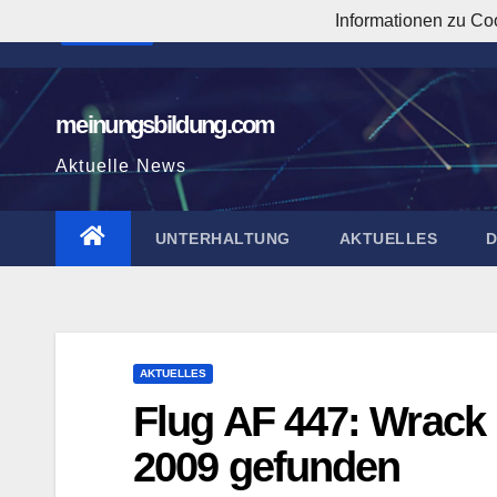
Zum
Informationen zu Co
4:08:01 PM
Inhalt
springen
meinungsbildung.com
Aktuelle News
UNTERHALTUNG
AKTUELLES
AKTUELLES
Flug AF 447: Wrack 
2009 gefunden