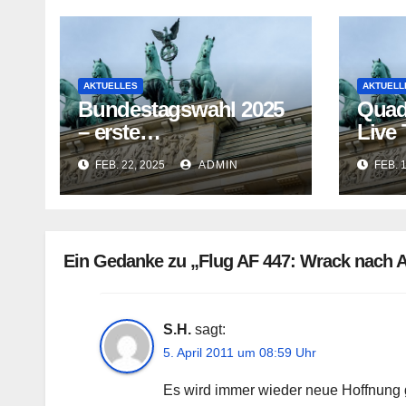
AKTUELLES
AKTUELL
Bundestagswahl 2025
Quad
– erste
Live
Hochrechnungen und
vor 
FEB. 22, 2025
ADMIN
FEB. 
Prognosen heute
2025 
Abend
Ein Gedanke zu „Flug AF 447: Wrack nach A
S.H.
sagt:
5. April 2011 um 08:59 Uhr
Es wird immer wieder neue Hoffnung g