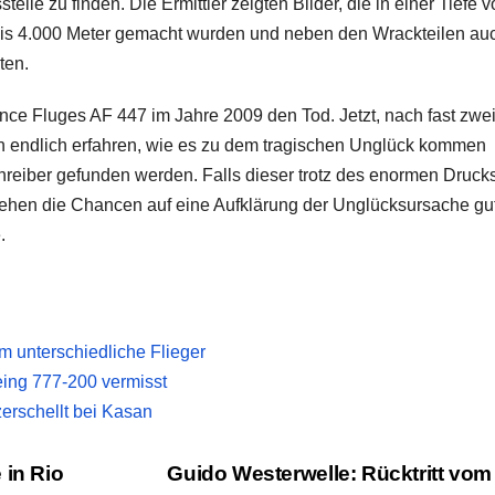
telle zu finden. Die Ermittler zeigten Bilder, die in einer Tiefe 
bis 4.000 Meter gemacht wurden und neben den Wrackteilen au
ten.
nce Fluges AF 447 im Jahre 2009 den Tod. Jetzt, nach fast zwe
n endlich erfahren, wie es zu dem tragischen Unglück kommen
hreiber gefunden werden. Falls dieser trotz des enormen Drucks
tehen die Chancen auf eine Aufklärung der Unglücksursache gut
.
m unterschiedliche Flieger
eing 777-200 vermisst
erschellt bei Kasan
 in Rio
Guido Westerwelle: Rücktritt vo