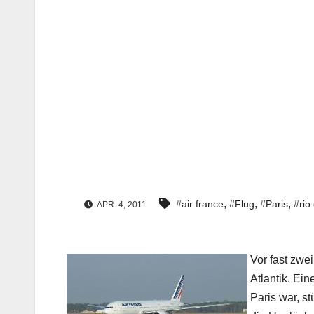
,
,
,
#air france
#Flug
#Paris
#rio
APR. 4, 2011
Vor fast zwe
Atlantik. Ei
Paris war, st