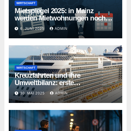
WIRTSCHAFT
Mietspiegel 2025: in Mainz
werden Mietwohnungen noch
teurer
6. JUNI 2025
ADMIN
WIRTSCHAFT
Kreuzfahrten und ihre
Umweltbilanz: erste
Kreuzfahrtschiffe gehen neue
30. MAI 2025
ADMIN
Wege