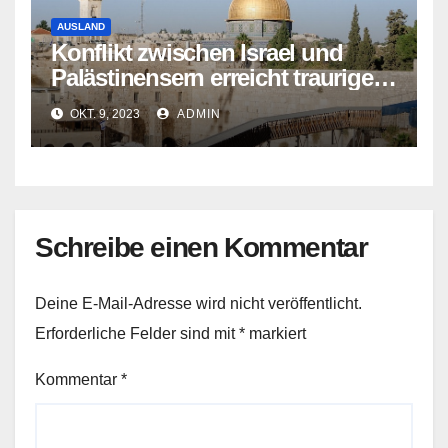
AUSLAND
Konflikt zwischen Israel und
Palästinensern erreicht traurigen
Höhepunkt
OKT. 9, 2023
ADMIN
Schreibe einen Kommentar
Deine E-Mail-Adresse wird nicht veröffentlicht.
Erforderliche Felder sind mit
*
markiert
Kommentar
*