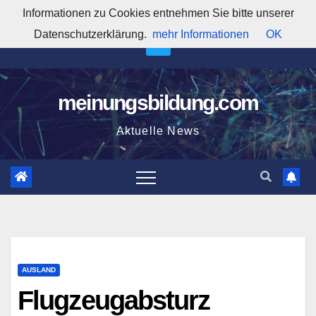
Zum
Informationen zu Cookies entnehmen Sie bitte unserer
4:59:44 AM
Inhalt
Datenschutzerklärung.
mehr Informationen
OK
springen
meinungsbildung.com
Aktuelle News
AUSLAND
Flugzeugabsturz