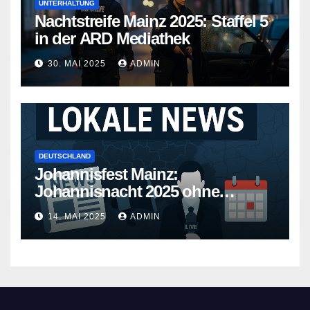
UNTERHALTUNG
Nachtstreife Mainz 2025: Staffel 5
in der ARD Mediathek
30. MAI 2025
ADMIN
DEUTSCHLAND
Johannisfest Mainz:
Johannisnacht 2025 ohne
Feuerwerk
14. MAI 2025
ADMIN