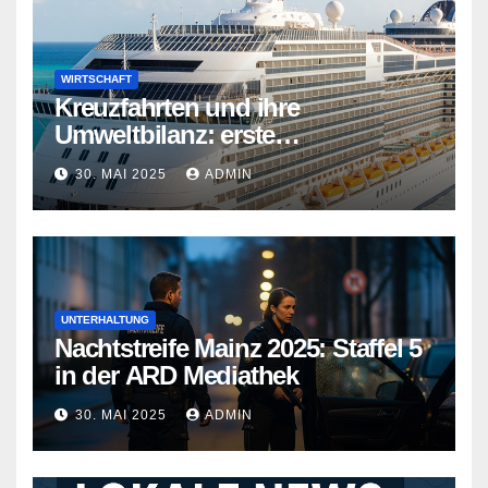
WIRTSCHAFT
Kreuzfahrten und ihre
Umweltbilanz: erste
Kreuzfahrtschiffe gehen neue
30. MAI 2025
ADMIN
Wege
UNTERHALTUNG
Nachtstreife Mainz 2025: Staffel 5
in der ARD Mediathek
30. MAI 2025
ADMIN