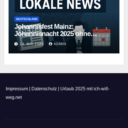
DEUTSCHLAND
Johannisfest Mainz:
Johannisnacht 2025 ohne
Feuerwerk
14. MAI 2025
ADMIN
Impressum
|
Datenschutz
|
Urlaub 2025 mit ich-will-
weg.net