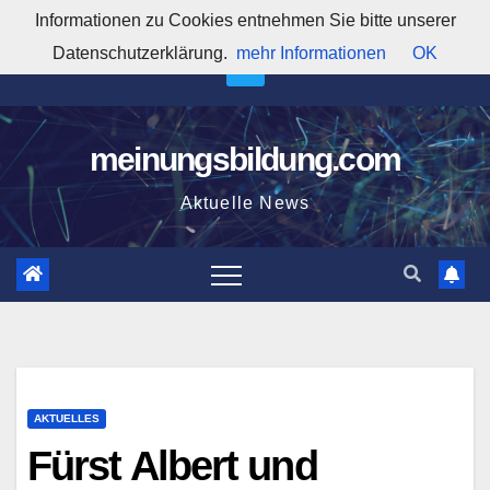
Zum
Informationen zu Cookies entnehmen Sie bitte unserer
3:55:05 AM
Inhalt
Datenschutzerklärung.
mehr Informationen
OK
springen
meinungsbildung.com
Aktuelle News
AKTUELLES
Fürst Albert und