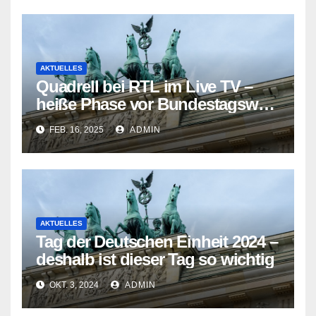
AKTUELLES
Quadrell bei RTL im Live TV –
heiße Phase vor Bundestagswahl
2025 eingeläutet
FEB. 16, 2025
ADMIN
AKTUELLES
Tag der Deutschen Einheit 2024 –
deshalb ist dieser Tag so wichtig
OKT. 3, 2024
ADMIN