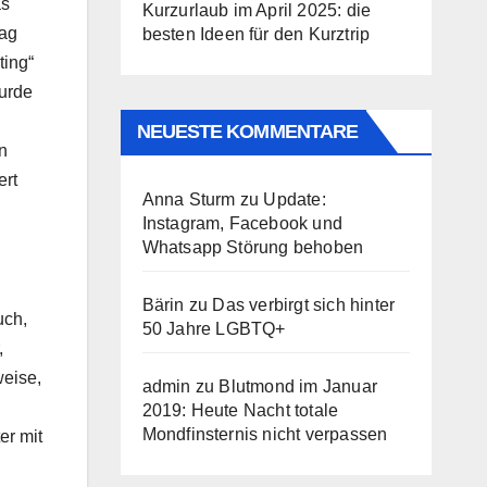
as
Kurzurlaub im April 2025: die
tag
besten Ideen für den Kurztrip
ting“
wurde
NEUESTE KOMMENTARE
n
ert
Anna Sturm
zu
Update:
Instagram, Facebook und
Whatsapp Störung behoben
Bärin
zu
Das verbirgt sich hinter
uch,
50 Jahre LGBTQ+
,
weise,
admin
zu
Blutmond im Januar
2019: Heute Nacht totale
Mondfinsternis nicht verpassen
er mit