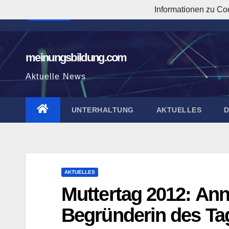
Zum
Informationen zu Co
3:12:08 AM
Inhalt
springen
meinungsbildung.com
Aktuelle News
UNTERHALTUNG
AKTUELLES
AKTUELLES
Muttertag 2012: Anna
Begründerin des Ta