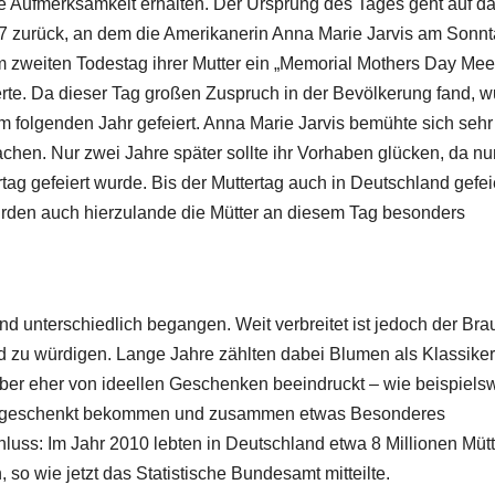
ge Aufmerksamkeit erhalten. Der Ursprung des Tages geht auf d
7 zurück, an dem die Amerikanerin Anna Marie Jarvis am Sonn
 zweiten Todestag ihrer Mutter ein „Memorial Mothers Day Mee
erte. Da dieser Tag großen Zuspruch in der Bevölkerung fand, 
m folgenden Jahr gefeiert.
Anna Marie Jarvis bemühte sich sehr
achen. Nur zwei Jahre später sollte ihr Vorhaben glücken, da nu
tag gefeiert wurde. Bis der Muttertag auch in Deutschland gefei
urden auch hierzulande die Mütter an diesem Tag besonders
d unterschiedlich begangen. Weit verbreitet ist jedoch der Bra
 zu würdigen. Lange Jahre zählten dabei Blumen als Klassiker
aber eher von ideellen Geschenken beeindruckt – wie beispiels
ie geschenkt bekommen und zusammen etwas Besonderes
luss: Im Jahr 2010 lebten in Deutschland etwa 8 Millionen Mütt
o wie jetzt das Statistische Bundesamt mitteilte.