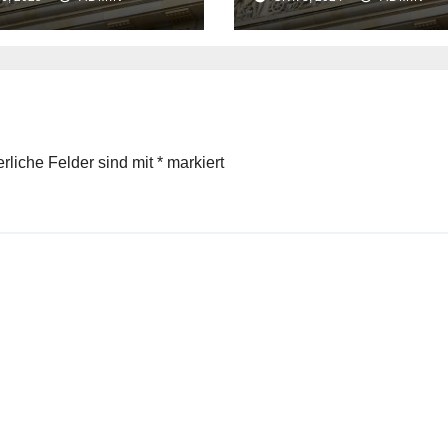
eingeläutet
wichtig
erliche Felder sind mit
*
markiert