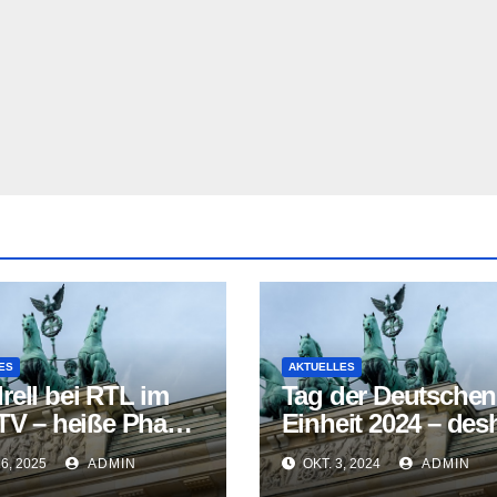
ES
AKTUELLES
rell bei RTL im
Tag der Deutschen
 TV – heiße Phase
Einheit 2024 – des
Bundestagswahl
ist dieser Tag so
16, 2025
ADMIN
OKT. 3, 2024
ADMIN
eingeläutet
wichtig