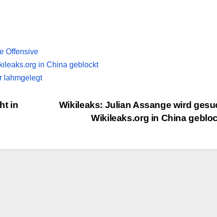
e Offensive
kileaks.org in China geblockt
r lahmgelegt
ht in
Wikileaks: Julian Assange wird gesu
Wikileaks.org in China geblo