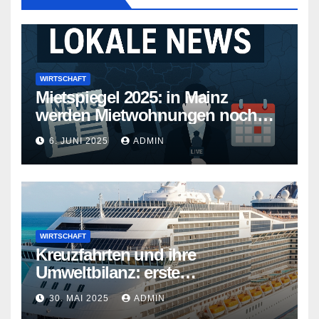
WIRTSCHAFT
Mietspiegel 2025: in Mainz
werden Mietwohnungen noch
teurer
6. JUNI 2025
ADMIN
WIRTSCHAFT
Kreuzfahrten und ihre
Umweltbilanz: erste
Kreuzfahrtschiffe gehen neue
30. MAI 2025
ADMIN
Wege