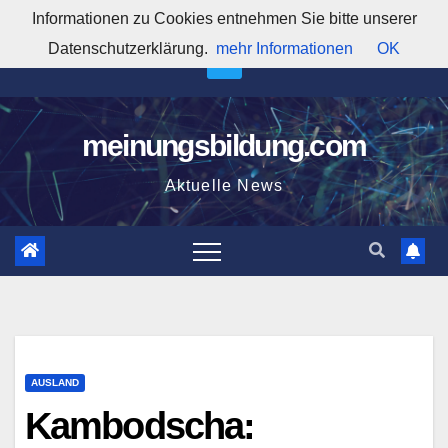
Zum
Informationen zu Cookies entnehmen Sie bitte unserer
8:38:49 PM
Inhalt
Datenschutzerklärung.
mehr Informationen
OK
springen
meinungsbildung.com
Aktuelle News
AUSLAND
Kambodscha: