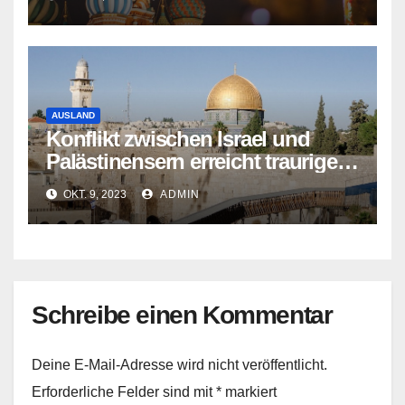
AUSLAND
Konflikt zwischen Israel und
Palästinensern erreicht traurigen
Höhepunkt
OKT. 9, 2023
ADMIN
Schreibe einen Kommentar
Deine E-Mail-Adresse wird nicht veröffentlicht.
Erforderliche Felder sind mit
*
markiert