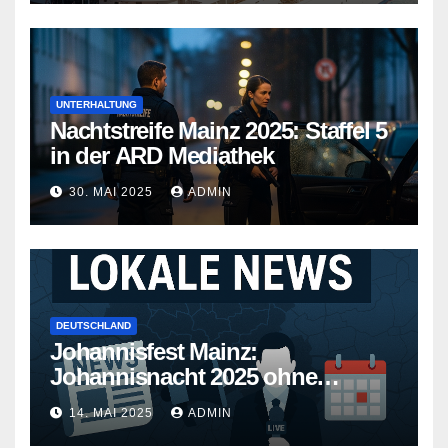
UNTERHALTUNG
Nachtstreife Mainz 2025: Staffel 5
in der ARD Mediathek
30. MAI 2025
ADMIN
DEUTSCHLAND
Johannisfest Mainz:
Johannisnacht 2025 ohne
Feuerwerk
14. MAI 2025
ADMIN