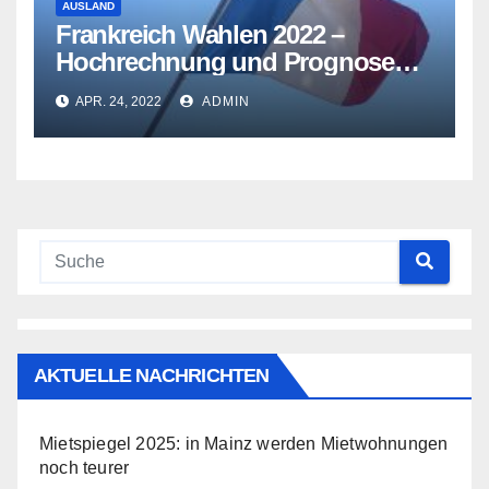
AUSLAND
Frankreich Wahlen 2022 –
Hochrechnung und Prognose
am Abend
APR. 24, 2022
ADMIN
AKTUELLE NACHRICHTEN
Mietspiegel 2025: in Mainz werden Mietwohnungen
noch teurer