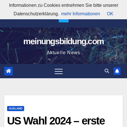
Zum
Informationen zu Cookies entnehmen Sie bitte unserer
12:16:00 PM
Inhalt
Datenschutzerklärung.
mehr Informationen
OK
springen
meinungsbildung.com
Aktuelle News
AUSLAND
US Wahl 2024 – erste