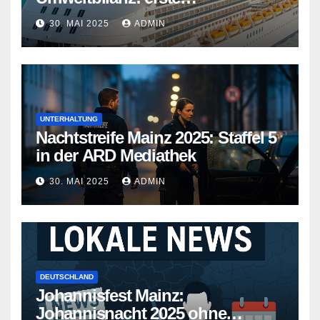
Kreuzfahrtschiffe gehen neue
30. MAI 2025
ADMIN
Wege
UNTERHALTUNG
Nachtstreife Mainz 2025: Staffel 5
in der ARD Mediathek
30. MAI 2025
ADMIN
DEUTSCHLAND
Johannisfest Mainz:
Johannisnacht 2025 ohne