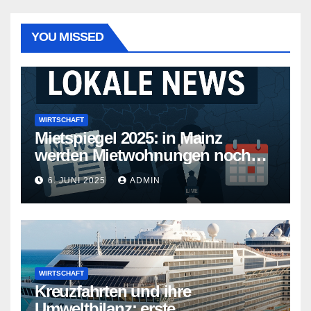
YOU MISSED
WIRTSCHAFT
Mietspiegel 2025: in Mainz
werden Mietwohnungen noch
teurer
6. JUNI 2025
ADMIN
WIRTSCHAFT
Kreuzfahrten und ihre
Umweltbilanz: erste