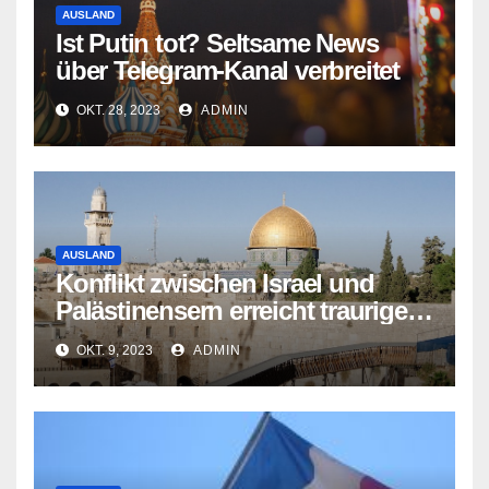
AUSLAND
Ist Putin tot? Seltsame News
über Telegram-Kanal verbreitet
OKT. 28, 2023
ADMIN
AUSLAND
Konflikt zwischen Israel und
Palästinensern erreicht traurigen
Höhepunkt
OKT. 9, 2023
ADMIN