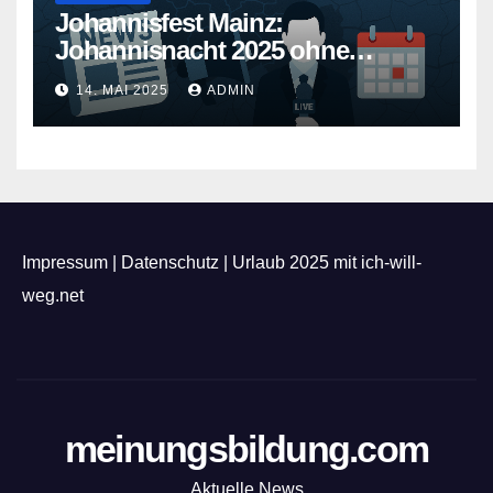
Johannisfest Mainz:
Johannisnacht 2025 ohne
Feuerwerk
14. MAI 2025
ADMIN
Impressum
|
Datenschutz
|
Urlaub 2025 mit ich-will-
weg.net
meinungsbildung.com
Aktuelle News