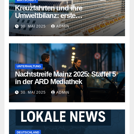
WIRTSCHAFT
Kreuzfahrten und ihre
Umweltbilanz: erste
Kreuzfahrtschiffe gehen neue
30. MAI 2025
ADMIN
Wege
UNTERHALTUNG
Nachtstreife Mainz 2025: Staffel 5
in der ARD Mediathek
30. MAI 2025
ADMIN
DEUTSCHLAND