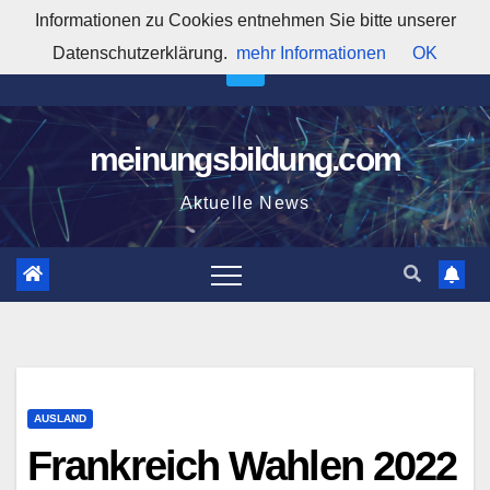
Zum
Informationen zu Cookies entnehmen Sie bitte unserer
9:12:11 AM
Inhalt
Datenschutzerklärung.
mehr Informationen
OK
springen
meinungsbildung.com
Aktuelle News
AUSLAND
Frankreich Wahlen 2022