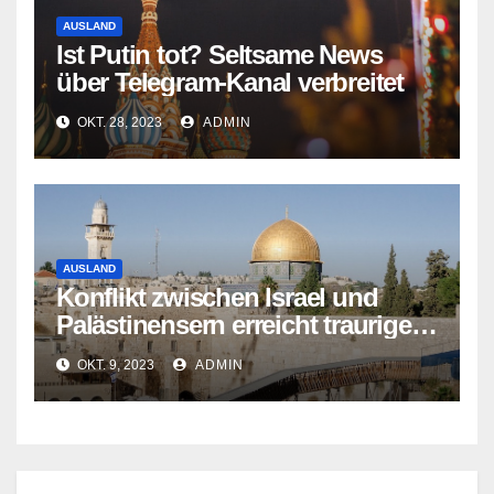
AUSLAND
Ist Putin tot? Seltsame News
über Telegram-Kanal verbreitet
OKT. 28, 2023
ADMIN
AUSLAND
Konflikt zwischen Israel und
Palästinensern erreicht traurigen
Höhepunkt
OKT. 9, 2023
ADMIN