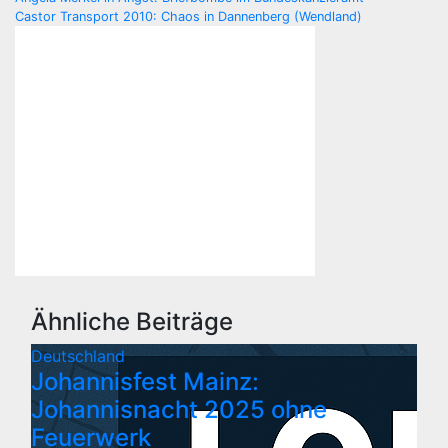
Beitragsnavigation
Castor Transport 2010: Chaos in Dannenberg (Wendland)
Ähnliche Beiträge
Deutschland
Johannisfest Mainz:
Johannisnacht 2025 ohne
Feuerwerk