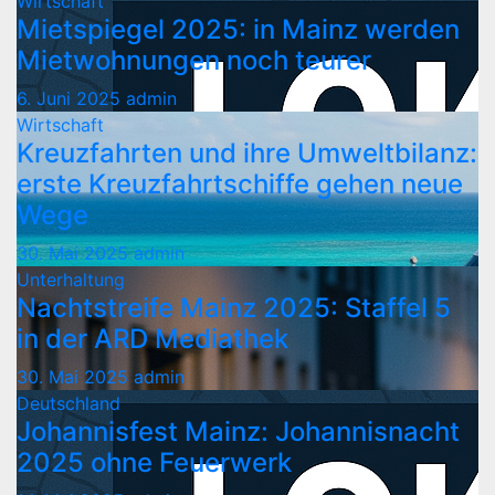
Wirtschaft
Mietspiegel 2025: in Mainz werden
Mietwohnungen noch teurer
6. Juni 2025
admin
Wirtschaft
Kreuzfahrten und ihre Umweltbilanz:
erste Kreuzfahrtschiffe gehen neue
Wege
30. Mai 2025
admin
Unterhaltung
Nachtstreife Mainz 2025: Staffel 5
in der ARD Mediathek
30. Mai 2025
admin
Deutschland
Johannisfest Mainz: Johannisnacht
2025 ohne Feuerwerk